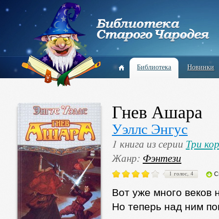
Библиотека
Новинки
Гнев Ашара
Уэллс Энгус
1 книга из серии
Три ко
Жанр:
Фэнтези
1 голос, 4
С
Вот уже много веков 
Но теперь над ним по