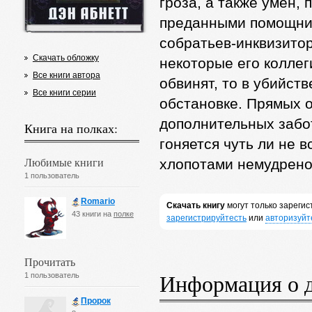
гроза, а также умен,
преданными помощника
собратьев-инквизитор
Скачать обложку
некоторые его коллег
Все книги автора
обвинят, то в убийств
Все книги серии
обстановке. Прямых о
дополнительных забот
Книга на полках:
гоняется чуть ли не 
Любимые книги
хлопотами немудрено
1 пользователь
Romario
Скачать книгу
могут только зареги
43 книги на
полке
зарегистрируйтесть
или
авторизуйт
Прочитать
Информация о 
1 пользователь
Пророк