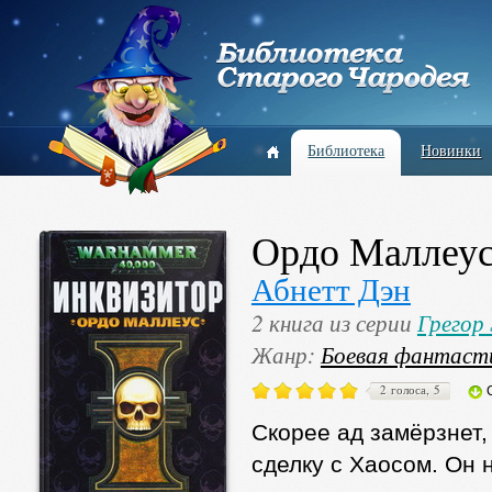
Библиотека
Новинки
Ордо Маллеу
Абнетт Дэн
2 книга из серии
Грегор
Жанр:
Боевая фантаст
2 голоса, 5
Скорее ад замёрзнет,
сделку с Хаосом. Он 