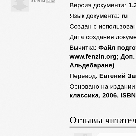
8 книг на
полке
Версия документа:
1.
Язык документа:
ru
Создан с использова
Дата создания докум
Вычитка:
Файл подго
www.fenzin.org; Доп.
Альдебаране)
Перевод:
Евгений За
Основано на издании
классика, 2006, ISBN
Отзывы читате