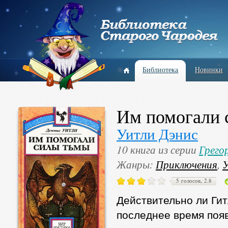
Библиотека
Новинки
Им помогали 
Уитли Дэнис
10 книга из серии
Грего
Жанры:
Приключения
,
5 голосов, 2.8
Действительно ли Гит
последнее время появ