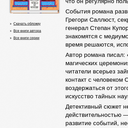
что он регулярно пол
События романа разв
Грегори Саллюст, сек
Скачать обложку
генерал Степан Купо
Все книги автора
знакомятся с медиум
Все книги серии
время решаются, испо
Автор романа писал: 
магических церемони
читатели всерьез зай
контакт с человеком 
воздержаться от этог
искусство тайных нау
Детективный сюжет н
действительностью —
развитие событий, не