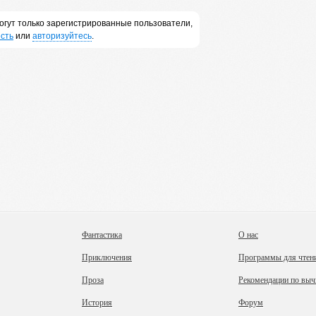
огут только зарегистрированные пользователи,
сть
или
авторизуйтесь
.
Фантастика
О нас
Приключения
Программы для чтен
Проза
Рекомендации по выч
История
Форум