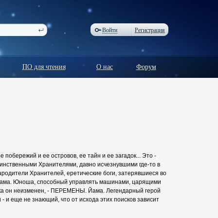
Войти
Регистрация
ПО для чтения
О нас
Форум
 побережий и ее островов, ее тайн и ее загадок... Это -
аинственными Хранителями, давно исчезнувшими где-то в
ародители Хранителей, еретические боги, затерявшиеся во
 Йама. Юноша, способный управлять машинами, царящими
ока он неизменен, - ПЕРЕМЕНЫ. Йама. Легендарный герой
- и еще не знающий, что от исхода этих поисков зависит