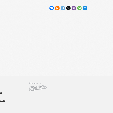
Сделано в
ия
итке