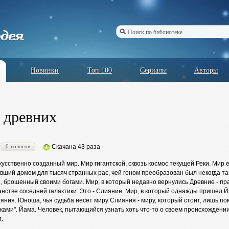
Новинки
Топ 100
Сериалы
Авторы
 древних
0 голосов
Скачана 43 раза
кусственно созданный мир. Мир гигантской, сквозь космос текущей Реки. Мир ее
авший домом для тысяч странных рас, чей геном преобразован был некогда т
, брошенный своими богами. Мир, в который недавно вернулись Древние - пр
анстве соседней галактики. Это - Слияние. Мир, в который однажды пришел
яния. Юноша, чья судьба несет миру Слияния - миру, который стоит, лишь п
ками". Йама. Человек, пытающийся узнать хоть что-то о своем происхождении 
.