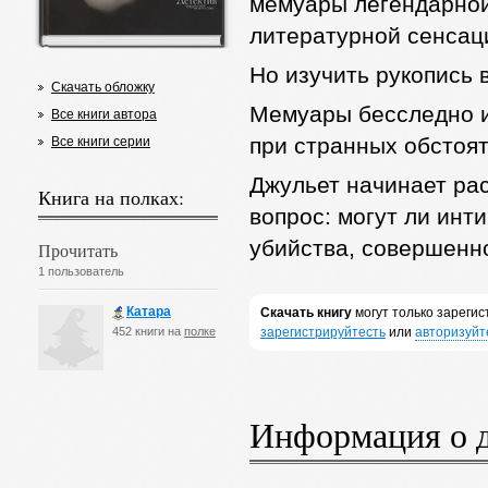
мемуары легендарной 
литературной сенсац
Но изучить рукопись 
Скачать обложку
Мемуары бесследно и
Все книги автора
при странных обстоят
Все книги серии
Джульет начинает ра
Книга на полках:
вопрос: могут ли инт
убийства, совершенн
Прочитать
1 пользователь
Катара
Скачать книгу
могут только зареги
452 книги на
полке
зарегистрируйтесть
или
авторизуйт
Информация о 