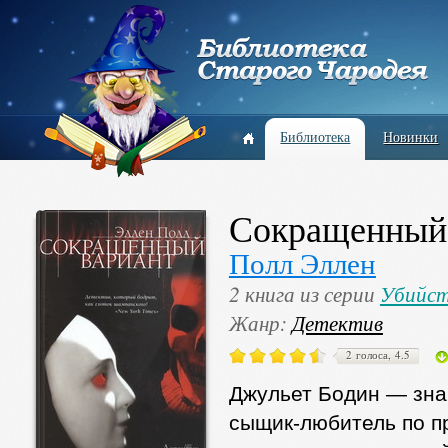
Библиотека
Новинки
Сокращенный
Полл Эллен
2 книга из серии
Убийст
Жанр:
Детектив
2 голоса, 4.5
Джульет Бодин — зна
сыщик-любитель по п