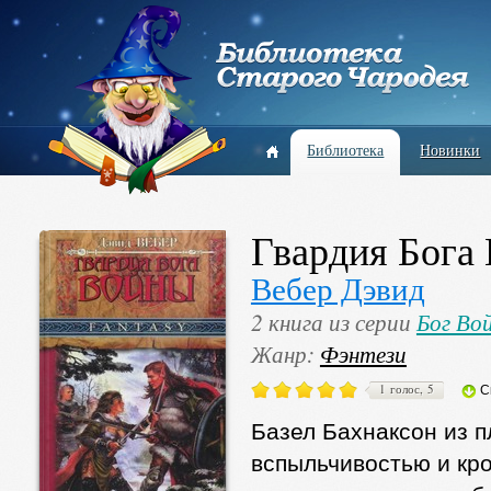
Библиотека
Новинки
Гвардия Бога
Вебер Дэвид
2 книга из серии
Бог Во
Жанр:
Фэнтези
1 голос, 5
С
Базел Бахнаксон из п
вспыльчивостью и кро