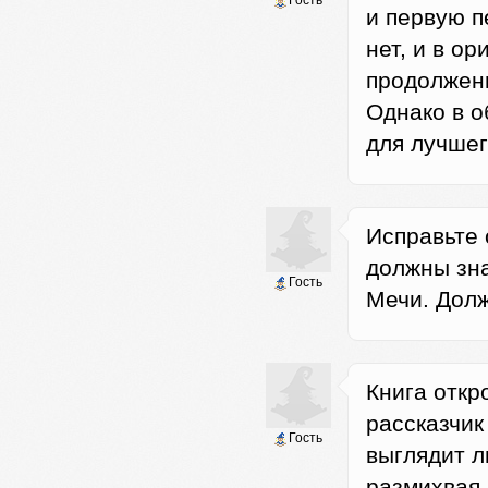
Гость
и первую п
нет, и в о
продолжени
Однако в о
для лучшег
Исправьте 
должны зна
Гость
Мечи. Дол
Книга откр
рассказчик
Гость
выглядит л
размихвая 