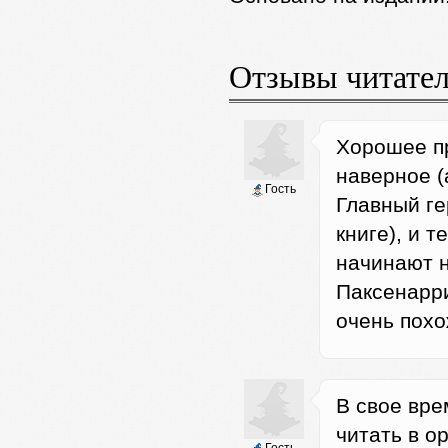
Отзывы читате
Хорошее пр
наверное (
Гость
Главный ге
книге), и 
начинают н
Паксенарри
очень похо
В свое вре
читать в о