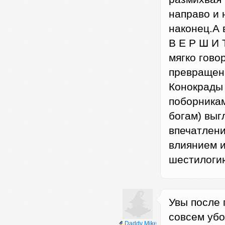
направо и 
наконец.А 
В Е Р Ш И 
мягко гов
превращени
Конокрады
поборникам
богам) выг
впечатлени
влиянием и
шестилогию
Увы после 
совсем убо
Daddy Mike