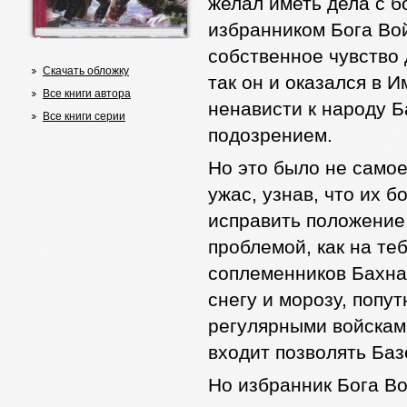
желал иметь дела с б
избранником Бога Вой
собственное чувство 
Скачать обложку
так он и оказался в И
Все книги автора
ненависти к народу Б
Все книги серии
подозрением.
Но это было не само
ужас, узнав, что их 
исправить положение.
проблемой, как на те
соплеменников Бахнак
снегу и морозу, попу
регулярными войсками
входит позволять Баз
Но избранник Бога Во