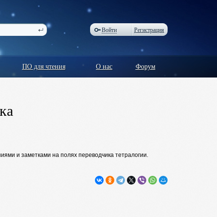
Войти
Регистрация
ПО для чтения
О нас
Форум
ка
ниями и заметками на полях переводчика тетралогии.