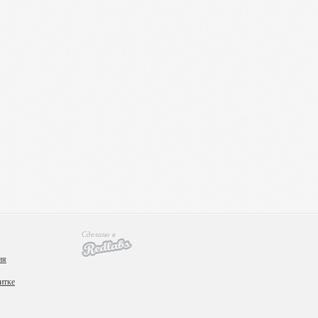
Сделано в
ия
итке