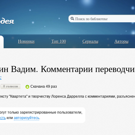
Новинки
Топ 100
Сериалы
Авторы
н Вадим. Комментарии переводчи
с
0 голосов
Скачана 49 раз
ксту "Квартета" и творчеству Лоренса Даррелла с комментариями, разъясне
огут только зарегистрированные пользователи,
сть
или
авторизуйтесь
.