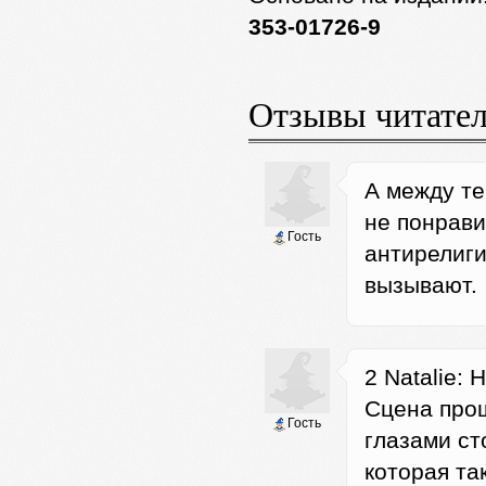
353-01726-9
Отзывы читате
А между те
не понрави
Гость
антирелиги
вызывают.
2 Natalie:
Сцена прощ
Гость
глазами ст
которая та