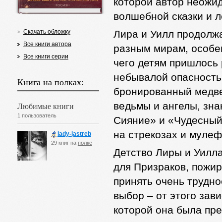
которой автор неожи
волшебной сказки и 
Скачать обложку
Лира и Уилл продолж
Все книги автора
разным мирам, особен
Все книги серии
чего детям пришлось 
небывалой опасность
Книга на полках:
бронированный медве
ведьмы и ангелы, зн
Любимые книги
1 пользователь
Сияние» и «Чудесный
на стрекозах и мулеф
lady-jastreb
29 книг на
полке
Детство Лиры и Уилла
для Призраков, пожи
принять очень трудно
выбор – от этого зав
которой она была пр