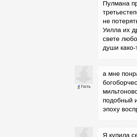
Пулмана пр
третьестеп
не потерят
Уилла их д
свете любо
души како-
а мне понр
богоборчес
Гость
мильтоновс
подобный 
эпоху восп
Я купила с