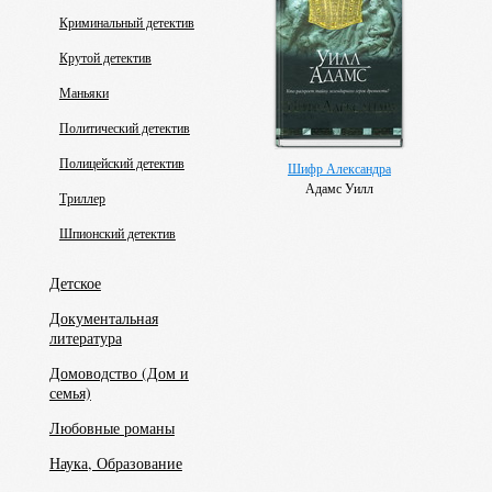
Криминальный детектив
Крутой детектив
Маньяки
Политический детектив
Полицейский детектив
Шифр Александра
Адамс Уилл
Триллер
Шпионский детектив
Детское
Документальная
литература
Домоводство (Дом и
семья)
Любовные романы
Наука, Образование