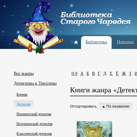
Библиотека
Новинки
Все жанры
0-9
А
Б
В
Г
Д
Е
Ё
Ж
З
Детективы и Триллеры
Книги жанра «Детек
Боевик
Детектив
Отсортировать:
▲ По названию
Иронический детектив
Исторический детектив
Классический детектив