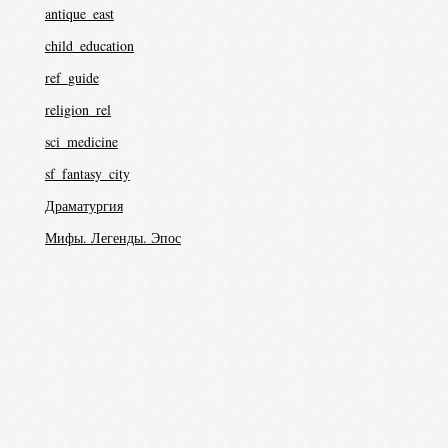
antique_east
child_education
ref_guide
religion_rel
sci_medicine
sf_fantasy_city
Драматургия
Мифы. Легенды. Эпос