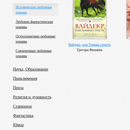
Исторические любовные
романы
Любовно-фантастические
романы
Остросюжетные любовные
романы
Вайдекр, или Темная страсть
Грегори Филиппа
Современные любовные
романы
Наука, Образование
Приключения
Проза
Религия и духовность
Старинное
Фантастика
Юмор