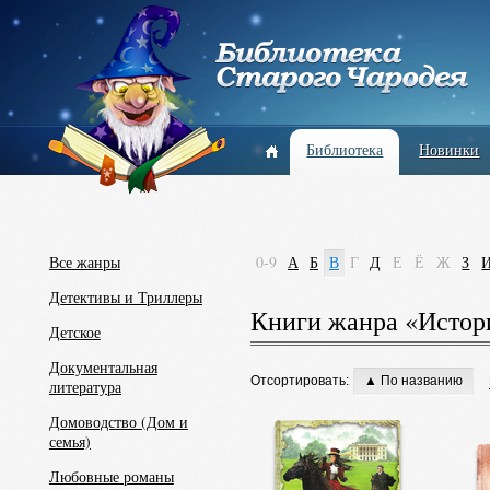
Библиотека
Новинки
Все жанры
0-9
А
Б
В
Г
Д
Е
Ё
Ж
З
Детективы и Триллеры
Книги жанра «Истор
Детское
Документальная
Отсортировать:
▲ По названию
литература
Домоводство (Дом и
семья)
Любовные романы