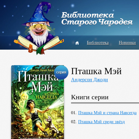
Библиотека
Новинки
Пташка Мэй
Андерсон Джоди
Книги серии
01.
Пташка Мэй и страна Навсегда
02.
Пташка Мэй среди звёзд