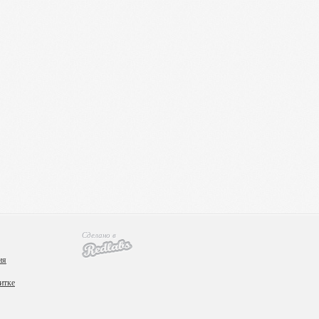
Сделано в
ия
итке