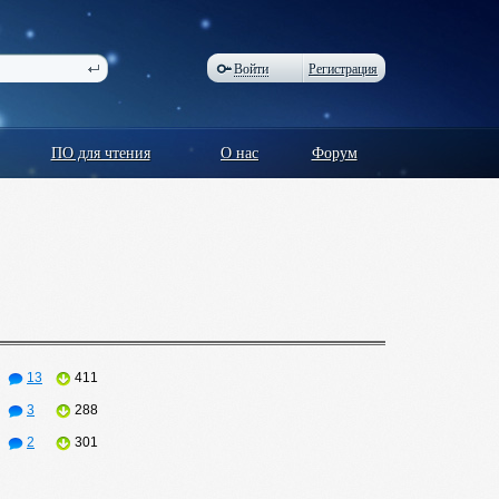
Войти
Регистрация
ПО для чтения
О нас
Форум
13
411
3
288
2
301