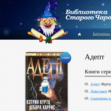
Библиотека
Адепт
Книги сер
01.
Адепт
(
Куртц
02.
Ложа рыси
(
К
03.
Сокровища т