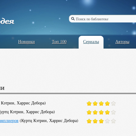
Новинки
Топ 100
Сериалы
Авторы
ии
 Кэтрин
,
Харрис Дебора
)
уртц Кэтрин
,
Харрис Дебора
)
амплиеров
(
Куртц Кэтрин
,
Харрис Дебора
)