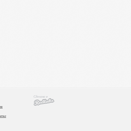
Сделано в
ия
итке