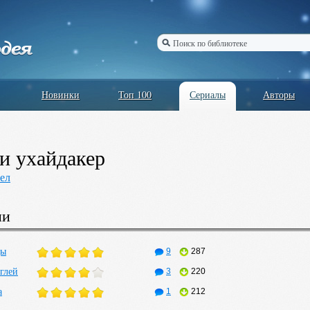
Новинки
Топ 100
Сериалы
Авторы
и ухайдакер
ел
ии
ды
9
287
глей
3
220
а
1
212