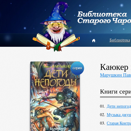
Библиотека
Каюкер 
Марушкин Пав
Книги сер
01.
Дети непого
02.
Музыка джун
03.
Старая Контр