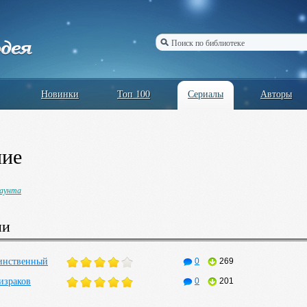
Новинки
Топ 100
Сериалы
Авторы
ние
Гаунта
ии
инственный
0
269
израков
0
201