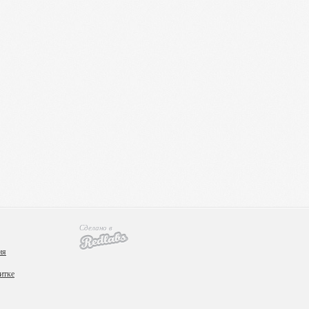
Сделано в
ия
итке