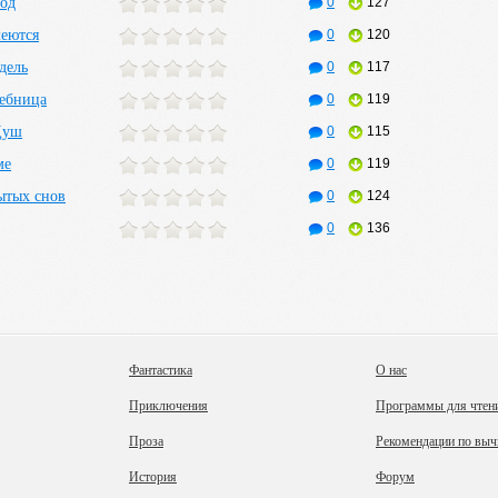
род
0
127
меются
0
120
дель
0
117
ебница
0
119
Душ
0
115
ме
0
119
ытых снов
0
124
0
136
Фантастика
О нас
Приключения
Программы для чтен
Проза
Рекомендации по выч
История
Форум