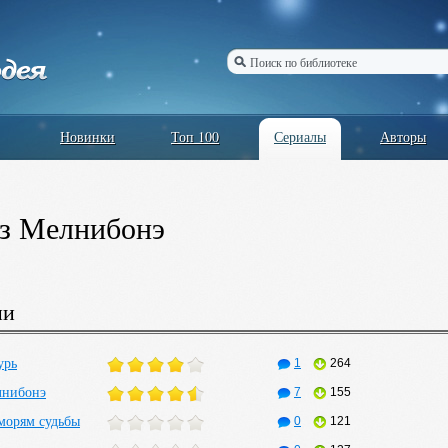
Новинки
Топ 100
Сериалы
Авторы
з Мелнибонэ
ии
урь
1
264
лнибонэ
7
155
морям судьбы
0
121