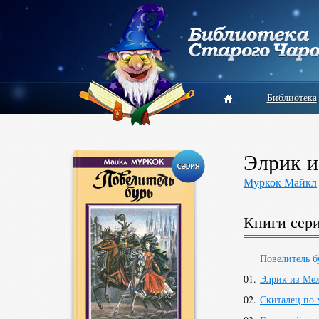
Библиотека
Элрик и
Муркок Майкл
Книги сер
Повелитель б
01.
Элрик из Ме
02.
Скиталец по 