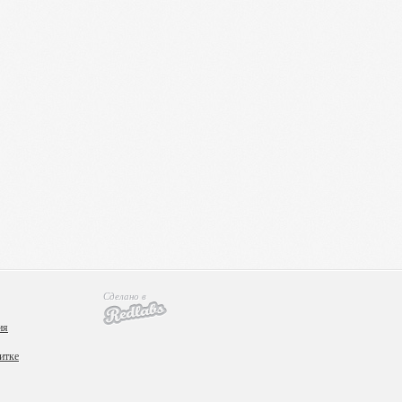
Сделано в
ия
итке