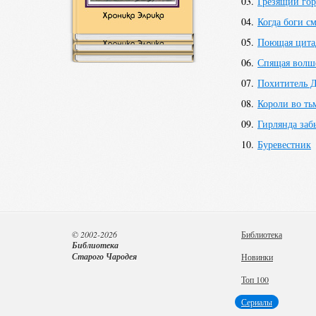
03.
Грезящий го
04.
Когда боги с
05.
Поющая цита
06.
Спящая волш
07.
Похититель 
08.
Короли во ть
09.
Гирлянда заб
10.
Буревестник
© 2002-2026
Библиотека
Библиотека
Старого Чародея
Новинки
Топ 100
Сериалы