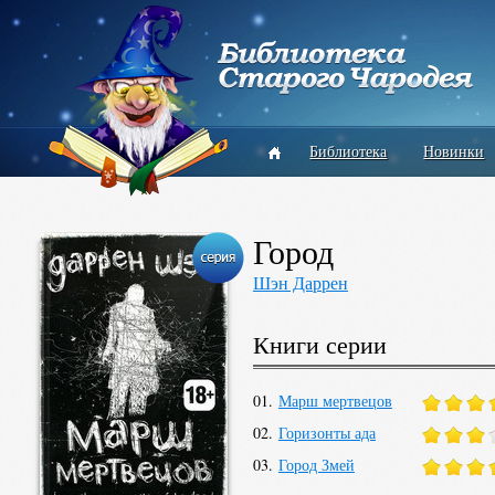
Библиотека
Новинки
Город
Шэн Даррен
Книги серии
01.
Марш мертвецов
02.
Горизонты ада
03.
Город Змей