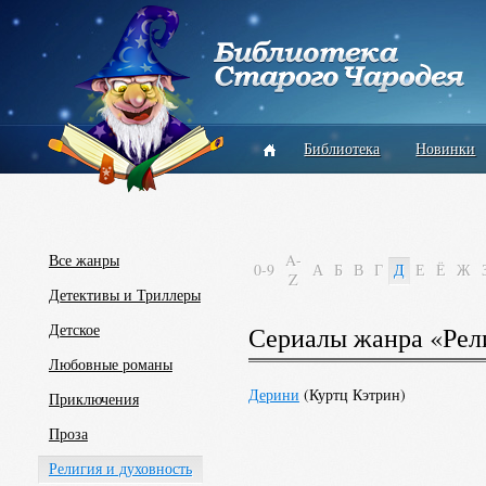
Библиотека
Новинки
Все жанры
A-
0-9
А
Б
В
Г
Д
Е
Ё
Ж
Z
Детективы и Триллеры
Детское
Сериалы жанра «Рели
Любовные романы
Дерини
(
Куртц Кэтрин
)
Приключения
Проза
Религия и духовность