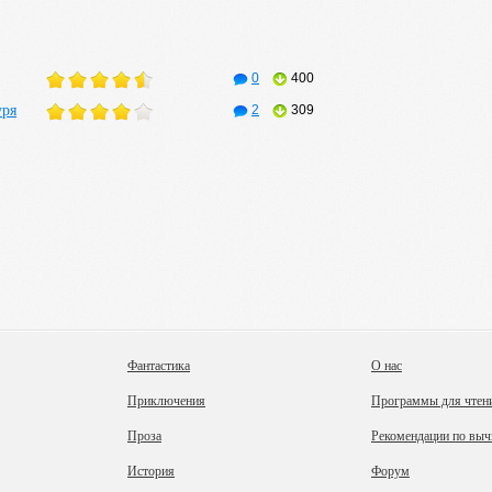
0
400
уря
2
309
Фантастика
О нас
Приключения
Программы для чтен
Проза
Рекомендации по выч
История
Форум