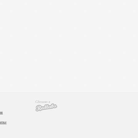
Сделано в
ия
итке