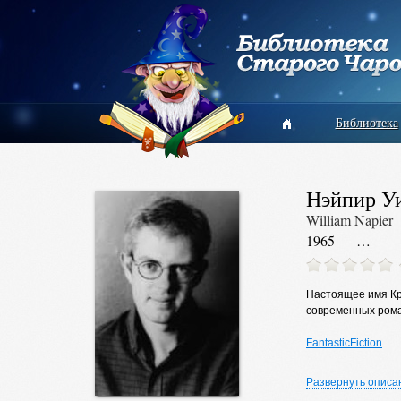
Библиотека
Нэйпир У
William Napier
1965 — …
Настоящее имя Кри
современных рома
FantasticFiction
Развернуть описа