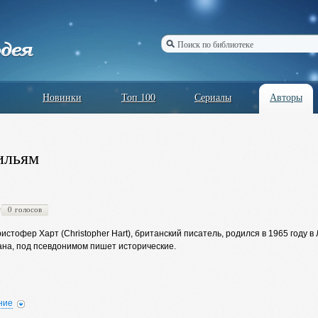
Новинки
Топ 100
Сериалы
Авторы
ильям
0 голосов
стофер Харт (Christopher Hart), британский писатель, родился в 1965 году
на, под псевдонимом пишет исторические.
ние