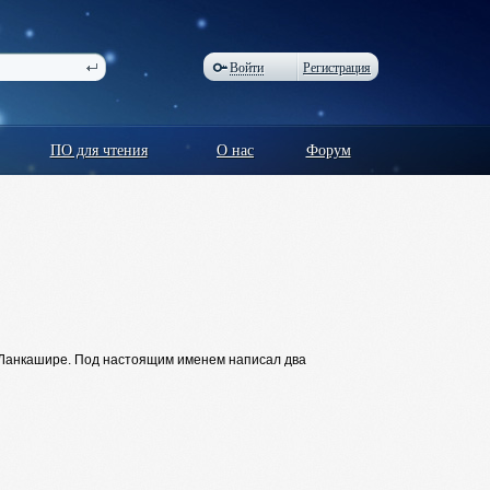
Войти
Регистрация
ПО для чтения
О нас
Форум
 в Ланкашире. Под настоящим именем написал два