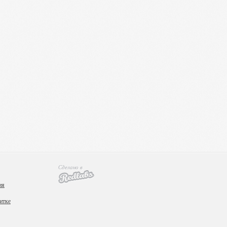
Сделано в
ия
итке