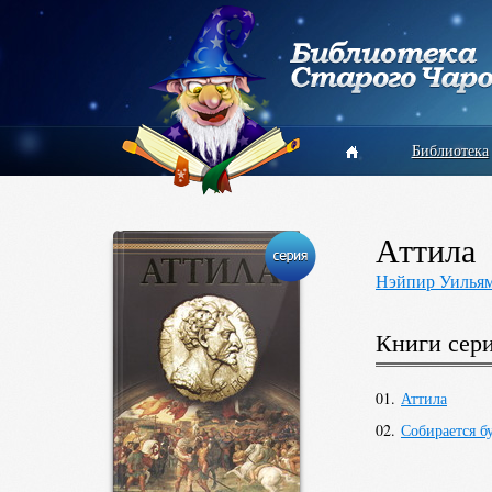
Библиотека
Аттила
Нэйпир Уилья
Книги сер
01.
Аттила
02.
Собирается б