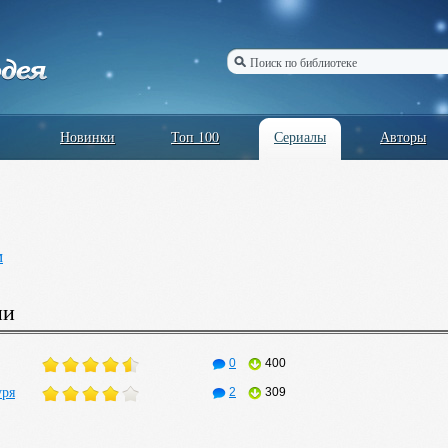
Новинки
Топ 100
Сериалы
Авторы
м
ии
0
400
уря
2
309