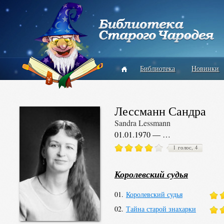
Библиотека
Новинки
Лессманн Сандра
Sandra Lessmann
01.01.1970 — …
1 голос, 4
Королевский судья
01.
Королевский судья
02.
Тайна старой знахарки