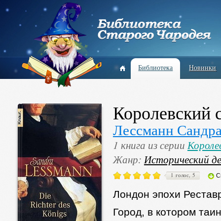
Библиотека
Новинки
Королевский 
Лессманн Сандр
1 книга из серии
Короле
Жанр:
Исторический д
1 голос, 5
С
Лондон эпохи Рестав
Город, в котором таи