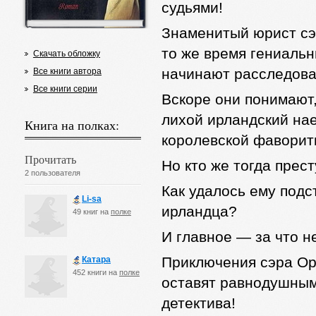
судьями!
Знаменитый юрист сэр
то же время гениаль
Скачать обложку
начинают расследова
Все книги автора
Все книги серии
Вскоре они понимают,
лихой ирландский нае
Книга на полках:
королевской фаворит
Прочитать
Но кто же тогда прес
2 пользователя
Как удалось ему подс
Li-sa
ирландца?
49 книг на
полке
И главное — за что н
Приключения сэра Ор
Катара
452 книги на
полке
оставят равнодушным
детектива!