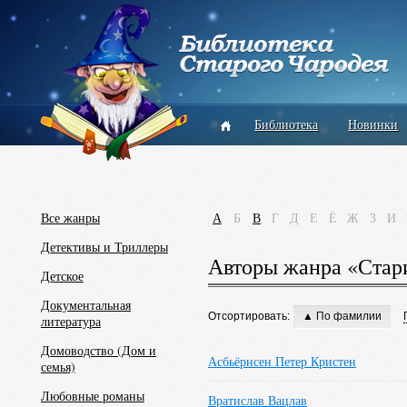
Библиотека
Новинки
Все жанры
А
Б
В
Г
Д
Е
Ё
Ж
З
И
Детективы и Триллеры
Авторы жанра «Стар
Детское
Документальная
Отсортировать:
▲ По фамилии
литература
Домоводство (Дом и
Асбьёрнсен Петер Кристен
семья)
Любовные романы
Вратислав Вацлав