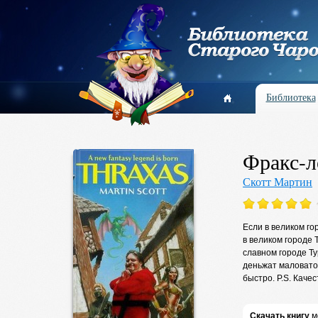
Библиотека
Фракс-л
Скотт Мартин
Если в великом го
в великом городе
славном городе Ту
деньжат маловато
быстро. P.S. Каче
Скачать книгу
м