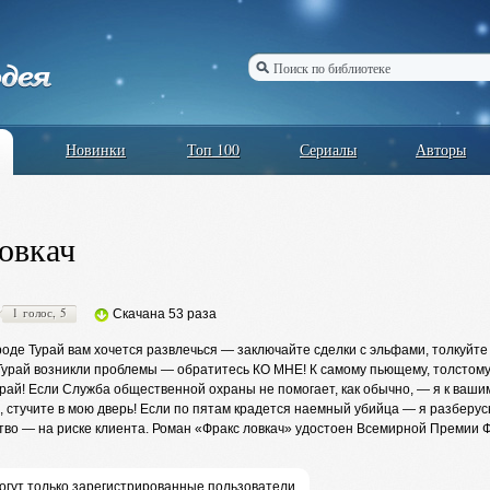
Новинки
Топ 100
Сериалы
Авторы
овкач
1 голос, 5
Скачана 53 раза
роде Турай вам хочется развлечься — заключайте сделки с эльфами, толкуйте
 Турай возникли проблемы — обратитесь КО МНЕ! К самому пьющему, толстому
рай! Если Служба общественной охраны не помогает, как обычно, — я к ваши
, стучите в мою дверь! Если по пятам крадется наемный убийца — я разберу
ство — на риске клиента. Роман «Фракс ловкач» удостоен Всемирной Премии Фэ
огут только зарегистрированные пользователи,