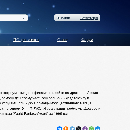
Войти
Регистрация
ПО для чтения
О нас
Форум
 с остроумными дельфинами, глазейте на драконов. А если
, самому дешевому частному волшебнику детективу в
м услугам! Если нужна помощь могущественного мага, а
сь с негодяем! Я — ФРАКС. Я решу ваши проблемы. Дешево и
нтези (World Fantasy Award) за 1999 год.