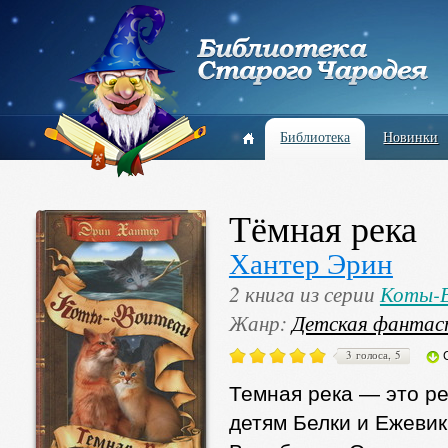
Библиотека
Новинки
Тёмная река
Хантер Эрин
2 книга из серии
Коты-В
Жанр:
Детская фантас
3 голоса, 5
Темная река — это ре
детям Белки и Ежевик