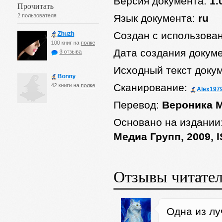
Версия документа:
1.
Прочитать
2 пользователя
Язык документа:
ru
Создан с использова
Zhuzh
100 книг на
полке
Дата создания докум
3 отзыва
Исходный текст доку
Bonny
Сканирование:
42 книги на
полке
Alex197
Перевод:
Вероника 
Основано на издании
Медиа Групп, 2009, 
Отзывы читате
Одна из лу