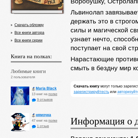
Воробушку, Остролапк
Львинолап завязывае
держать это в строго
Скачать обложку
силы и магической св
Все книги автора
узнает нечто, способ
Все книги серии
поступает на свой стр
Книга на полках:
Нарастающие противо
смыть в бездну мир к
Любимые книги
2 пользователя
Скачать книгу
могут только зареги
Maria Black
зарегистрируйтесть
или
авторизуйт
13 книг на
полке
9 отзывов
нямочка
Информация о 
47 книг на
полке
1 отзыв