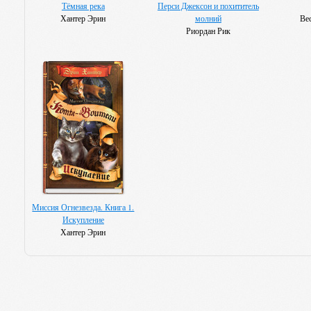
Тёмная река
Перси Джексон и похититель
Хантер Эрин
молний
Ве
Риордан Рик
Миссия Огнезвезда. Книга 1.
Искупление
Хантер Эрин