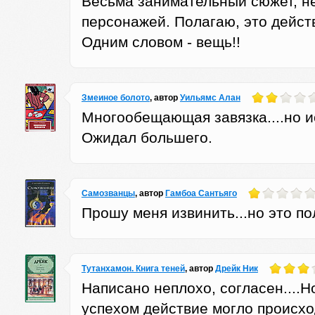
Весьма занимательный сюжет, н
персонажей. Полагаю, это дейст
Одним словом - вещь!!
Змеиное болото
, автор
Уильямс Алан
Многообещающая завязка....но и
Ожидал большего.
Самозванцы
, автор
Гамбоа Сантьяго
Прошу меня извинить...но это по
Тутанхамон. Книга теней
, автор
Дрейк Ник
Написано неплохо, согласен....Но
успехом действие могло происхо