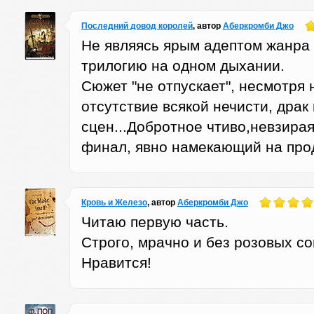
Последний довод королей
, автор
Аберкромби Джо
Не являясь ярым адептом жанра 
трилогию на одном дыхании.
Сюжет "не отпускает", несмотря 
отсутствие всякой нечисти, драк
сцен...Добротное чтиво,невзира
финал, явно намекающий на про
Кровь и Железо
, автор
Аберкромби Джо
Читаю первую часть.
Строго, мрачно и без розовых со
Нравится!