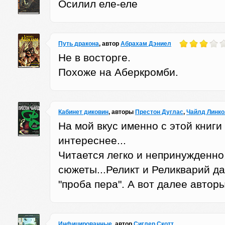
Осилил еле-еле
Путь дракона
, автор
Абрахам Дэниел
Не в восторге.
Похоже на Аберкромби.
Кабинет диковин
, авторы
Престон Дуглас
,
Чайлд Линко
На мой вкус именно с этой книги
интереснее...
Читается легко и непринужденн
сюжеты...Реликт и Реликварий да
"проба пера". А вот далее автор
Инфицированные
, автор
Сиглер Скотт