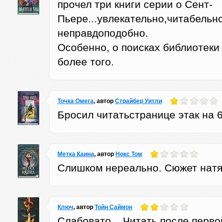
прочел три книги серии о Сент-
Пьере...увлекательно,читабельно
неправдоподобно.
Особенно, о поисках библиотеки 
более того.
Точка Омега
, автор
Страйбер Уитли
Бросил читатьстранице этак на 60
Метка Каина
, автор
Нокс Том
Слишком нереально. Сюжет натя
Ключ
, автор
Тойн Саймон
Слабовато....Читать после перво