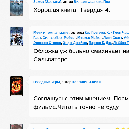
Замок [Застава]
, автор
Вилсон Фрэнсис Пол
Хорошая книга. Твердая 4.
Мечи и темная магия
, авторы
Киз Грегори
,
Кук Глен Чар
Гарт
,
Силверберг Роберт
,
Муркок Майкл
,
Линч Скотт
,
Аб
Эриксон Стивен
,
Эндж Джеймс
,
Паркер К. Дж.
,
Леббон 
Обложка уж больно смахивает н
Сальваторе
Голодные игры
, автор
Коллинз Сьюзен
Соглашусьс этим мнением. Посм
фильма.Читать точно не буду.