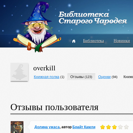
Библиотека
Новинки
оverkill
Книжная полка
Отзывы
Оценки
Книж
(1)
(123)
(94)
Отзывы пользователя
Долина ужаса
, автор
Брайт Камли