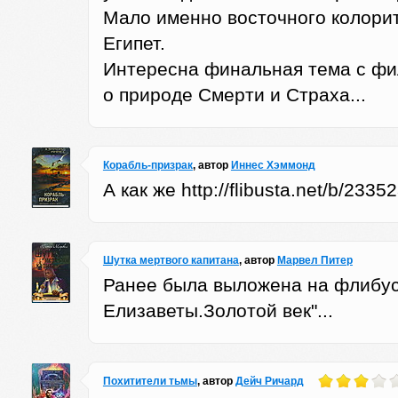
Мало именно восточного колорит
Египет.
Интересна финальная тема с ф
о природе Смерти и Страха...
Корабль-призрак
, автор
Иннес Хэммонд
А как же http://flibusta.net/b/233523
Шутка мертвого капитана
, автор
Марвел Питер
Ранее была выложена на флибус
Елизаветы.Золотой век"...
Похитители тьмы
, автор
Дейч Ричард