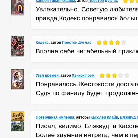
Каньон Тираннозавра
, автор
Престон Дуглас
Увлекательно. Советую любител
правда,Кодекс понравился больш
Кодекс
, автор
Престон Дуглас
Вполне себе читабельный прикл
Узел времён
, автор
Хэнкок Грэм
Понравилось.Жестокости достаточ
Судя по финалу будет продолжен
Потерянная империя
, авторы
Касслер Клайв
,
Блэквуд 
Писал, видимо, Блэквуд, а Кассл
Более заумная интрига, чем в пе