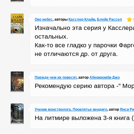
Око небес
, авторы
Касслер Клайв
,
Блейк Рассел
Изначально эта серия у Кассле
остальных.
Как-то все гладко у парочки Фар
не отличаются др. от друга.
Прежде чем их повесят
, автор
Аберкромби Джо
Рекомендую серию автора -" Море
Ученик монстролога. Проклятье вендиго
, автор
Янси Р
На литмире выложена 3-я книга (е