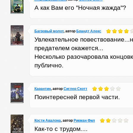
А как Вам его "Ночная жажда"?
Багровый молот
, автор
Брандт Алекс
Увлекательное повествование...н
предателем окажется...
Несколько разочаровала концовк
публично.
Карантин
, автор
Сиглер Скотт
Поинтересней первой части.
Кости Авалона
, автор
Рикман Фил
Как-то с трудом....