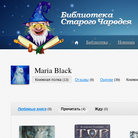
Библиотека
Новинки
Maria Black
Книжная полка
Отзывы
Оценки
Книжн
(13)
(9)
(39)
Любимые книги
Прочитать
Жду
(9)
(4)
(0)