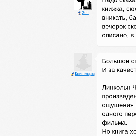
Надо сказа
книжка, сю
Geo
вникать, б
вечерок ско
описано, в
Большое с
И за качес
Книгожорка
Линкольн Ч
произведен
ощущения в
одного пер
фильма.
Но книга х