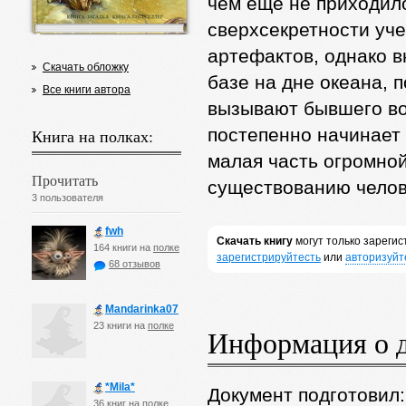
чем еще не приходило
сверхсекретности уч
артефактов, однако в
Скачать обложку
базе на дне океана, 
Все книги автора
вызывают бывшего во
постепенно начинает
Книга на полках:
малая часть огромно
Прочитать
существованию челов
3 пользователя
fwh
Скачать книгу
могут только зареги
164 книги на
полке
зарегистрируйтесть
или
авторизуйт
68 отзывов
Mandarinka07
23 книги на
полке
Информация о 
*Mila*
Документ подготовил
36 книг на
полке