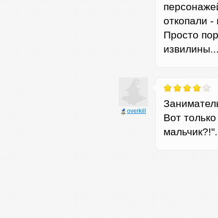
персонажей
откопали - 
Просто пор
извилины... 
Занимател
оverkill
Вот только
мальчик?!".