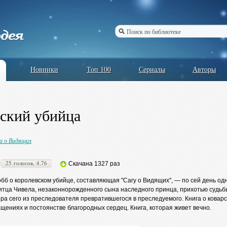
Новинки
Топ 100
Сериалы
Авторы
ский убийца
а о Видящих
25 голосов, 4.76
Скачана 1327 раз
бб о королевском убийце, составляющая "Сагу о Видящих", — по сей день од
итца Чивела, незаконнорожденного сына наследного принца, прихотью судьбы
ра сего из преследователя превратившегося в преследуемого. Книга о коварств
щениях и постоянстве благородных сердец. Книга, которая живет вечно.