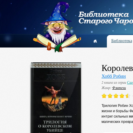
Библиотека
Королев
Хобб Робин
2 книга из серии
Саг
Жанр:
Фэнтези
Трилогия Робин Хо
жизни и борьбы Ф
интриг сильных ми
магических превра