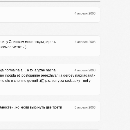
4 апреля 2003
з силу.Слишком много воды,сиречь
4 апреля 2003
сь ее читать :)
aja normalnaja ... a to ja yzhe nachal
4 апреля 2003
echno inogda eti postojannie perezhivanija geroev naprjagajut -
to eto o chem to govorit :)))) p.s. sorry za raskladky - net y
остей. но, если выкинуть две трети
5 апреля 2003