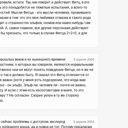
вали, кстати. Так, как говорит и действует Фитц, в его
ь это понадобятся не тяжелые испытания, а всего-то
остей. Мысли Фитца - это мысли человека, прожившего
азки в том: что это моя любимая отмазка в такого рода
одит о странностях эльфов, гномов или каких-нибудь там
ей. А, самое главное, все другие персонажи действуют
 признать, что только в случае Фитца 2+2=5, а для
з прошлых веков и из нынешнего времени
5 апреля 2004
верстники, о которых вы говорили, являются нормальными
твенно они не могут понять поведение Фитца, но я же не
то так и должно быть. Я сказал что Фитц отличается от
е важно (хотя у меня есть подозрение, что когда вам
но - он эльф). Эльф-ли, человек-ли - почти не важно,
у. И если с этим есть несоответсвие в книге, то это
ру ? Не согласен. Скорее уклон в ту же сторону
бо.
я сейчас проблемы с доступом, кислород
5 апреля 2004
о победного конца, да и повод не тот. Потому предлагаю