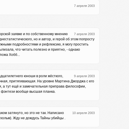
7 апреля 2003
вторской заявке и по собственному мнению
7 апреля 2003
нестатистического, но и автор, и герой об этом попросту
ужными подробностями и рефлексию, я могу простить
ылизала, что читать полезно и приятно, - однако
пожа Хобб...
адцатилетнего юноши в роли жёсткого,
9 апреля 2003
кучная, притягивающая. На уровне Мартина Джорджа с его
и, а тут ещё и замечательная приправа философии,
го фэнтези вообще высшая планка.
ом затянуто, но это не так. Написано
10 апреля 2003
гхольм). Жду не дождусь Тайны убийцы .