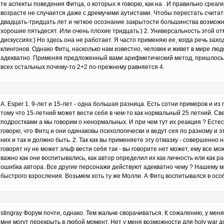
те аспекты поведения Фитца, о которых я говорю, как на . И правильно среагиро
возрасте не случается даже с дремучими аутистами. Чтобы перестать считат
двадцать-тридцать лет и четкое осознание закрытости большинства возможн
хорошие пятьдесят. Или очень плохие тридцать:) 2. Универсальность этой отм
дискуссиях:) Но здесь она не работает. Я часто применяю ее, когда речь зах
клингонов. Однако Фитц, насколько нам известно, человек и живет в мире люд
адекватно. Применяя предложенный вами арифметический метод, пришлось бы
всех остальных почему-то 2+2 по-прежнему равняется 4.
A. Esper 1. 9-лет и 15-лет - одна большая разница. Есть сотни примеров и и
тому что 15-летний может вести себя в чем-то как нормальный 25 летний. С
подростками а мы говорим о ненормальных. И при чем тут их реакция ? Естес
говорю, что Фитц и они одинаковы психологически и ведут сея по разному и э
них и так и должно быть. 2. Так как вы применяете эту отмазку - совершенно н
говорят ну не может эльф вести себя так - вы говорите нет может, ему все мож
важно как они воспитывались, как автор определил их как личность или как рас
ошибка автора. Все другие персонажи действуют адекватно чему ? Нашему ми
быстрого взросления. Возьмем хоть ту же Молли. А Фитц воспитывался в осо
stingray Форум почти, однако. Тем жальче сворачиваться. К сожалению, у мен
мне могут перекрыть в любой момент. Нет у меня возможности для holy war д