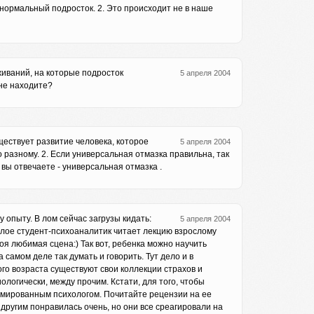
е нормальный подросток. 2. Это происходит не в наше
еживаний, на которые подросток
5 апреля 2004
 не находите?
ществует развитие человека, которое
5 апреля 2004
 разному. 2. Если универсальная отмазка правильна, так
 вы отвечаете - универсальная отмазка .
у опыту. В лом сейчас загрузы кидать:
5 апреля 2004
шлое студент-психоаналитик читает лекцию взрослому
оя любимая сцена:) Так вот, ребенка можно научить
самом деле так думать и говорить. Тут дело и в
ого возраста существуют свои коллекции страхов и
ологически, между прочим. Кстати, для того, чтобы
омированным психологом. Почитайте рецензии на ее
 другим понравилась очень, но они все среагировали на