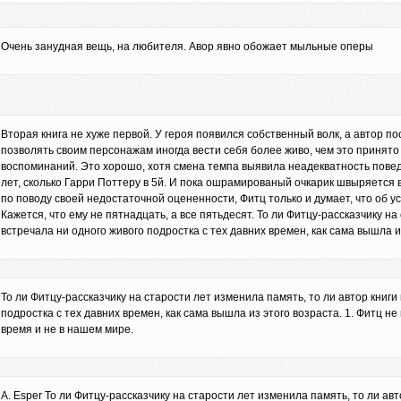
Очень занудная вещь, на любителя. Авор явно обожает мыльные оперы
Вторая книга не хуже первой. У героя появился собственный волк, а автор п
позволять своим персонажам иногда вести себя более живо, чем это принято
воспоминаний. Это хорошо, хотя смена темпа выявила неадекватность поведен
лет, сколько Гарри Поттеру в 5й. И пока ошрамированый очкарик швыряется
по поводу своей недостаточной оцененности, Фитц только и думает, что об у
Кажется, что ему не пятнадцать, а все пятьдесят. То ли Фитцу-рассказчику на
встречала ни одного живого подростка с тех давних времен, как сама вышла и
То ли Фитцу-рассказчику на старости лет изменила память, то ли автор книги
подростка с тех давних времен, как сама вышла из этого возраста. 1. Фитц н
время и не в нашем мире.
A. Esper То ли Фитцу-рассказчику на старости лет изменила память, то ли авт