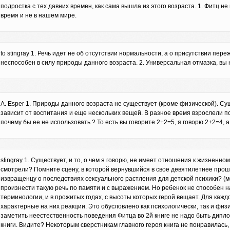
подростка с тех давних времен, как сама вышла из этого возраста. 1. Фитц н
время и не в нашем мире.
to stingray 1. Речь идет не об отсутствии нормальности, а о присутствии пер
неспособен в силу природы данного возраста. 2. Универсальная отмазка, вы
A. Esper 1. Природы данного возраста не существует (кроме физической). Су
зависит от воспитания и еще нескольких вещей. В разное время взрослели по
почему бы ее не использовать ? То есть вы говорите 2+2=5, я говорю 2+2=4, а
stingray 1. Существует, и то, о чем я говорю, не имеет отношения к жизненном
смотрели? Помните сцену, в которой вернувшийся в свое девятилетнее про
извращенцу о последствиях сексуального растления для детской психики? (м
произнести такую речь по памяти и с выражением. Но ребенок не способен на 
терминологии, и в прожитых годах, с высоты которых герой вещает. Для кажд
характерные на них реакции. Это обусловлено как психологически, так и физи
заметить неестественность поведения Фитца во 2й книге не надо быть дипл
книги. Видите? Некоторым сверстникам главного героя книга не понравилась,