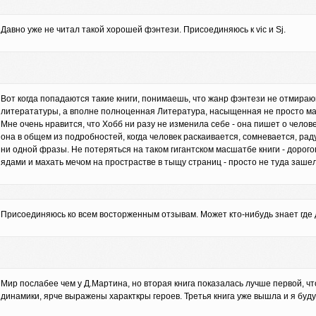
Давно уже не читал такой хорошей фэнтези. Присоединяюсь к vic и Sj.
Вот когда попадаются такие книги, понимаешь, что жанр фэнтези не отмир
литерататуры, а вполне полноценная Литература, насыщенная не просто маг
Мне очень нравится, что Хобб ни разу не изменила себе - она пишет о челове
она в общем из подробностей, когда человек раскаивается, сомневается, рад
ни одной фразы. Не потеряться на таком гигантском масшатбе книги - дорогого
ядами и махать мечом на прострастве в тыщу страниц - просто не туда зашел
Присоединяюсь ко всем восторженным отзывам. Может кто-нибудь знает где
Мир послабее чем у Д.Мартина, но вторая книга показалась лучше первой, ч
динамики, ярче выражены характкры героев. Третья книга уже вышла и я буду