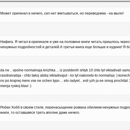
Может оригинал и ничего, сил нет вчитываться, но переводчика - на мыло!
Нифига. Я читал в оригинале и уже на половине книги читать пришлось чере
ненужных подробностей и деталей.А третья книга еще больше и нуднее! Я бою
da ne .. vpolne normalnaja knizhka ... iz posldenih shtyk 10 chto tyt vikladivali sam
rasstraivatsja - chto takoj atstoj vikladivajut - no tyt nakonets-to normalnja :) kon
no po krajnej mere vse ne ochen typo ... eto radyet... esli yzh ja ee smog prochitat :) 
menja ryskoj klavi :)
Робин Хобб в своем стиле, перенасыщение романа обилием ненужных подробн
книги, то оставшвяся треть вполне даже ничего.