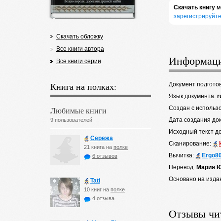
Скачать книгу
м
зарегистрируйте
Скачать обложку
Все книги автора
Информаци
Все книги серии
Книга на полках:
Документ подгото
Язык документа:
r
Создан с использ
Любимые книги
Дата создания до
9 пользователей
Исходный текст д
Сережа
Сканирование:
21 книга на
полке
Вычитка:
Ergo8
6 отзывов
Перевод:
Мария 
Основано на изда
Tati
10 книг на
полке
4 отзыва
Отзывы чи