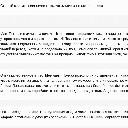
Старый ворчун, поддерживаю всеми руками за твою рецензию
Мдя. Пытается думать, а нечем . Что я терпеть ненавижу, так это когда по а
у героя есть мозги и характеристика ИНТеллект в значительном плюсе от сред
забывают. Регулярно и безнадежно. Я могу простить перенасыщенность нен
убогий перевод - хотя и не следовало бы, вон, Семенова так Живой корабль в
отсутствие заявленных мозгов я не прощаю. Вывод: фигня этот ваш Фитц, гос
Очень качественное чтиво. Мемуары . Тонкая психология - становление пятн
увёртливого интригана. Книга написана на том же уровне, что и первая, нес
Льдом. Просто народ похоже сел читать с настроем на лёгкое боевое фэнтез
морально-этических проблем, и похоже народ поплыл, а жаль. А для женско
Потрясающе написано! Неискушенным людям может показаться что все слишк
здорово с толком и с умом (как впрочем и ВСЕ остальные книги Маргарет Лин