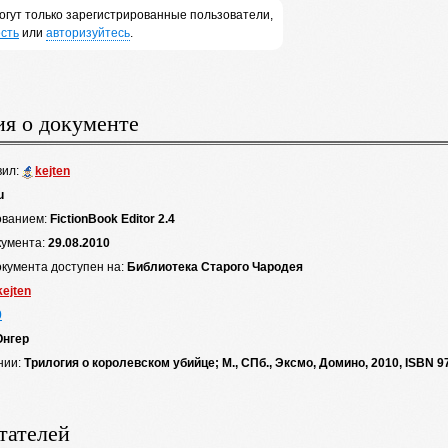
огут только зарегистрированные пользователи,
сть
или
авторизуйтесь
.
я о документе
вил:
kejten
u
ованием:
FictionBook Editor 2.4
кумента:
29.08.2010
окумента доступен на:
Библиотека Старого Чародея
kejten
0
Юнгер
нии:
Трилогия о королевском убийце; М., СПб., Эксмо, Домино, 2010, ISBN 9
тателей