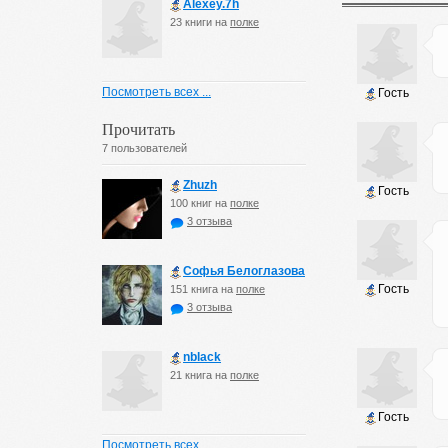
Alexey.7h
23 книги на
полке
Посмотреть всех ...
Гость
Прочитать
7 пользователей
Zhuzh
Гость
100 книг на
полке
3 отзыва
Софья Белоглазова
Гость
151 книга на
полке
3 отзыва
nblack
21 книга на
полке
Гость
Посмотреть всех ...