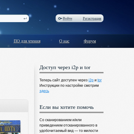
Войти
Регистрация
ПО для чтения
О нас
Форум
Доступ через i2p и tor
Теперь сайт доступен через
i2p
и
tor
Инструкции по настройке смотрим
здесь
Если вы хотите помочь
Со сканированием и/или
приведением отсканированного в
удобочитаемый вид — то милости