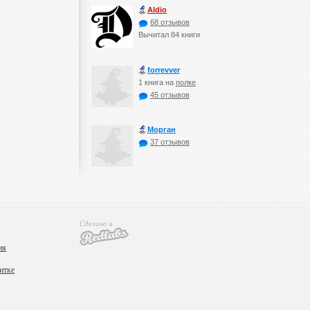
Aldio
68 отзывов
Вычитал 84 книги
forrevver
1 книга на
полке
45 отзывов
Морган
37 отзывов
Сделано в
ия
итке