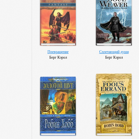
Превращение
Сплетающий души
Берг Кэрол
Берг Кэрол