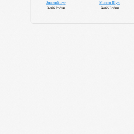
Золотой шут
Миссия Шута
Хобб Робин
Хобб Робин