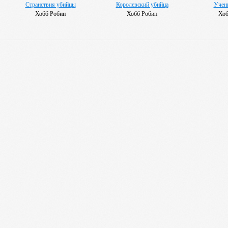
Странствия убийцы
Королевский убийца
Учен
Хобб Робин
Хобб Робин
Хоб