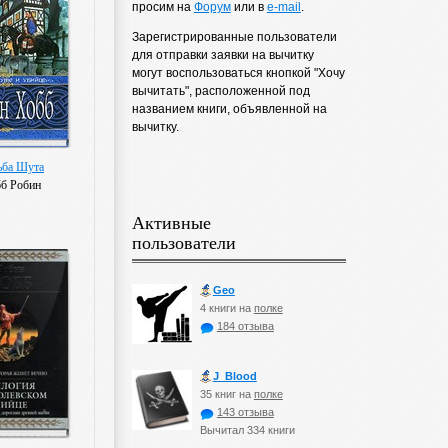
просим на
Форум
или в
e-mail
.
Зарегистрированные пользователи
для отправки заявки на вычитку
могут воспользоваться кнопкой "Хочу
вычитать", расположенной под
названием книги, объявленной на
вычитку.
ьба Шута
б Робин
Активные
пользователи
Geo
4 книги на
полке
184 отзыва
J_Blood
35 книг на
полке
143 отзыва
Вычитал 334 книги