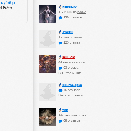
ик убийцы
Ellendary
б Робин
112 книги на
полке
135 отзывов
оverkill
1 книга на
полке
123 отзыва
lalilulelo
44 книги на
полке
93 отзыва
Вычитал 5 книг
Книгожорка
76 отзывов
Вычитал 1 книга
fwh
164 книги на
полке
68 отзывов