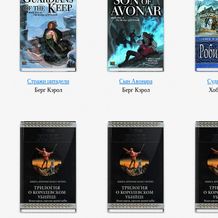
Стражи цитадели
Сын Авонара
Суд
Берг Кэрол
Берг Кэрол
Хоб