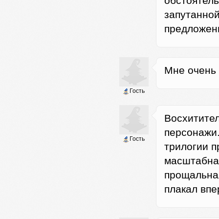
обстоятель
запутанной
предложени
Мне очень 
Гость
Восхитител
персонажи.
Гость
трилогии п
масштабная
прощальная
плакал впе