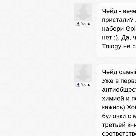
Чейд - вече
пристали? 
Гость
набери Gold
нет ;). Да,
Trilogy не 
Чейд самый
Уже в перв
Гость
антиобщес
химией и п
кажись).Хо
булочки с 
третьей кн
соответств