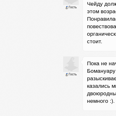
Чейду долж
Гость
этом возра
Понравилас
повествов
органическ
стоит.
Пока не на
Бомануару 
Гость
разыскивае
казались м
двоюродный
немного :).