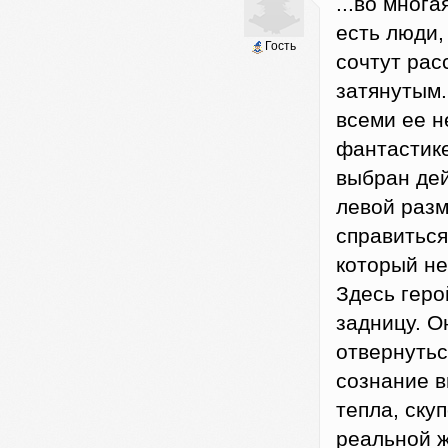
...во многа
есть люди,
Гость
сочтут рас
затянутым.
всеми ее н
фантастике
выбран дей
левой разм
справиться
который не
Здесь геро
задницу. О
отвернутьс
сознание в
тепла, ску
реальной ж