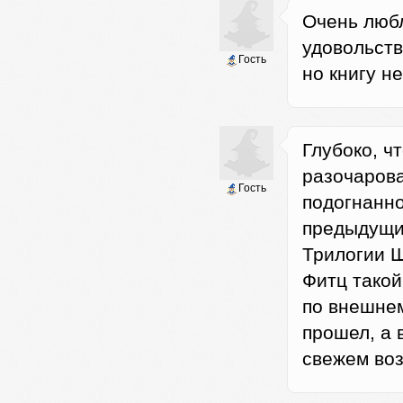
Очень люб
удовольств
Гость
но книгу не
Глубоко, ч
разочарова
Гость
подогнанно
предыдущих
Трилогии Ш
Фитц такой
по внешнем
прошел, а 
свежем воз