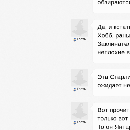
обзираютс
Да, и кста
Хобб, рань
Гость
Заклинател
неплохие 
Эта Старли
ожидает не
Гость
Вот прочит
только вот
Гость
То он Янта