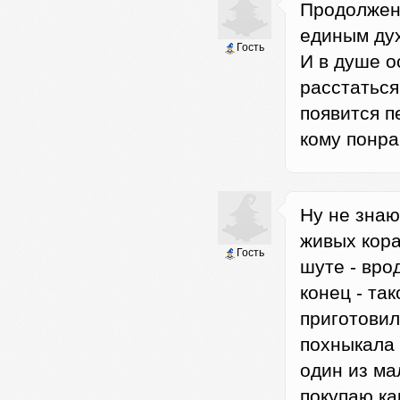
Продолжен
единым дух
Гость
И в душе о
расстаться
появится п
кому понра
Ну не знаю
живых кора
Гость
шуте - вро
конец - та
приготовил
похныкала 
один из ма
покупаю ка