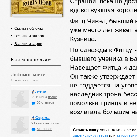
Страной, пока не до
вдовствующая короле
Фитц Чивэл, бывший к
Скачать обложку
уже много лет живет 
Все книги автора
Кузница.
Все книги серии
Но однажды к Фитцу я
бывшего ученика в Ба
Книга на полках:
Навещает Фитца и дав
Любимые книги
Он также утверждает,
11 пользователей
не поддается на угов
луиза
наследник трона бесс
25 книг на
полке
помолвка принца и не
36 отзывов
возлагала большие 
Сережа
21 книга на
полке
6 отзывов
Скачать книгу
могут только зареги
зарегистрируйтесть
или
авторизуйт