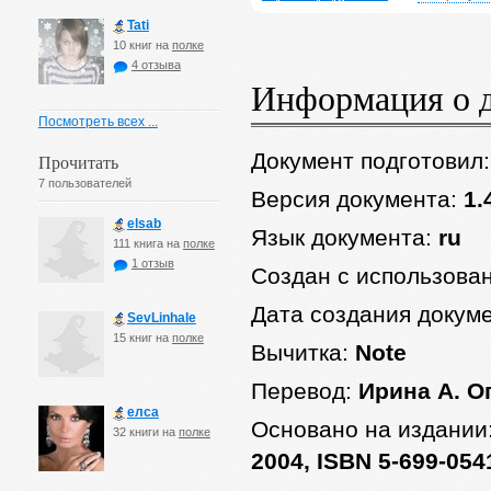
Tati
10 книг на
полке
4 отзыва
Информация о 
Посмотреть всех ...
Документ подготовил
Прочитать
7 пользователей
Версия документа:
1.
elsab
Язык документа:
ru
111 книга на
полке
1 отзыв
Создан с использова
Дата создания докум
SevLinhale
15 книг на
полке
Вычитка:
Note
Перевод:
Ирина А. О
елса
Основано на издании
32 книги на
полке
2004, ISBN 5-699-054