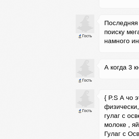
Последняя 
поиску мег
Гость
намного и
А когда 3 
Гость
{ P.S А чо
физически
Гость
гулаг с ос
молоке , я
Гулаг с Ос