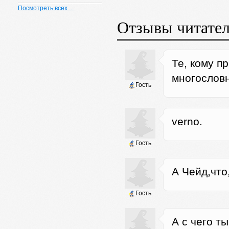
Посмотреть всех ...
Отзывы читате
Те, кому п
многослов
Гость
verno.
Гость
А Чейд,что
Гость
А с чего т