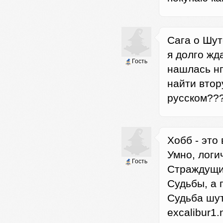
Cага о Шут
я долго жд
Гость
нашлась нп
найти втору
русском???
Хобб - это
Умно, логи
Гость
Страждущи
Судьбы, а 
Судьба шу
excalibur1.