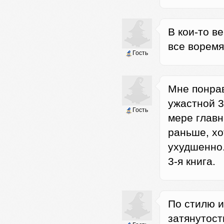
В кои-то в
все воремя.
Гость
Мне понрав
ужастной 3
Гость
мере главн
раньше, хо
ухудшенно
3-я книга.
По стилю и
затянутост