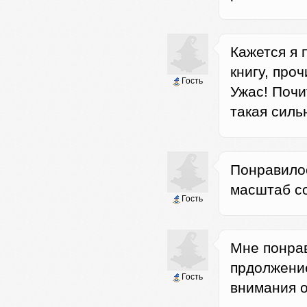
Кажется я 
книгу, проч
Гость
Ужас! Почи
такая силь
Понравилос
масштаб со
Гость
Мне понрав
прдолжение
Гость
внимания 