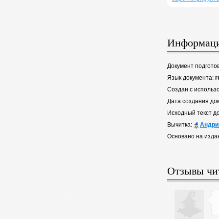
Информаци
Документ подгото
Язык документа:
r
Создан с использ
Дата создания до
Исходный текст д
Вычитка:
Андри
Основано на изда
Отзывы чи