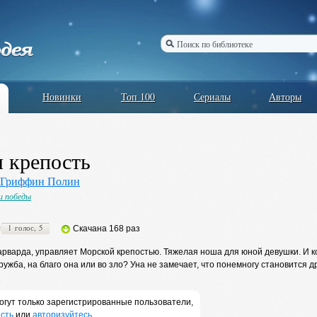
Новинки
Топ 100
Сериалы
Авторы
 крепость
Гриффин Полин
и победы
1 голос, 5
Скачана 168 раз
арварда, управляет Морской крепостью. Тяжелая ноша для юной девушки. И ко
дружба, на благо она или во зло? Уна не замечает, что понемногу становится д
огут только зарегистрированные пользователи,
сть
или
авторизуйтесь
.