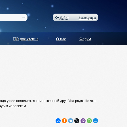
Войти
Регистрация
ПО для чтения
О нас
Форум
гда у нее появляется таинственный друг, Уна рада. Но что
ругим человеком.