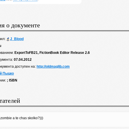
я о документе
вил:
J_Blood
u
ованием:
ExportToFB21, FictionBook Editor Release 2.6
кумента:
07.04.2012
окумента доступен на:
http://oldmaglib.com
й Пыцко
нии:
; ISBN
тателей
zombie a te chas skolko?)))