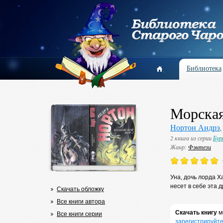
Библиотека
Морская
Нортон Андрэ
,
2 книга из серии
Бур
Жанр:
Фэнтези
Уна, дочь лорда Х
несет в себе эта 
Скачать обложку
Все книги автора
Скачать книгу
м
Все книги серии
зарегистрируйте