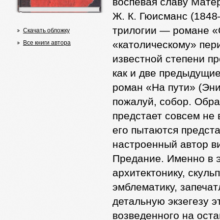
воспевая славу Мате
Ж. К. Гюисманс (1848
трилогии — романе «С
Скачать обложку
«католическому» пери
Все книги автора
известной степени п
как и две предыдущие
роман «На пути» (Эни
пожалуй, собор. Обра
предстает совсем не 
его пытаются предста
настроенный автор в
Предание. Именно в 
архитектонику, скуль
эмблематику, запечат
детальную экзегезу э
возведенного на оста