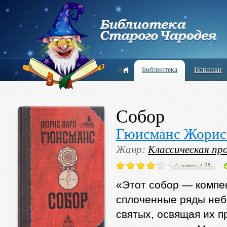
Библиотека
Новинки
Собор
Гюисманс Жорис
Жанр:
Классическая пр
4 голоса, 4.25
«Этот собор — компен
сплоченные ряды небе
святых, освящая их 