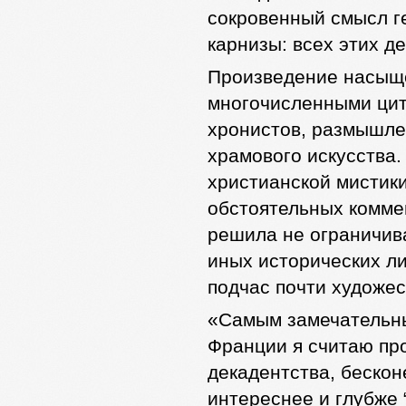
сокровенный смысл г
карнизы: всех этих де
Произведение насыще
многочисленными цит
хронистов, размышле
храмового искусства
христианской мистик
обстоятельных комме
решила не ограничив
иных исторических л
подчас почти художе
«Самым замечательны
Франции я считаю про
декадентства, беско
интереснее и глубже 