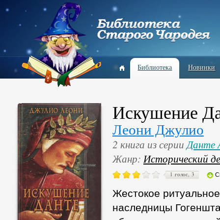
Библиотека
Новинки
Искушение Д
Леони Джулио
2 книга из серии
Данте 
Жанр:
Исторический д
1 голос, 3
С
Жестокое ритуальное
наследницы Гогеншта