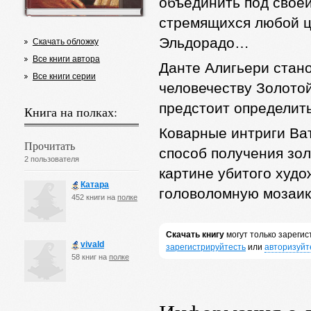
объединить под свое
стремящихся любой це
Эльдорадо…
Скачать обложку
Все книги автора
Данте Алигьери стано
Все книги серии
человечеству Золотой 
предстоит определит
Книга на полках:
Коварные интриги Ват
Прочитать
способ получения зол
2 пользователя
картине убитого худ
Катара
головоломную мозаи
452 книги на
полке
Скачать книгу
могут только зареги
vivald
зарегистрируйтесть
или
авторизуйт
58 книг на
полке