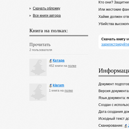
Кто они? Защитни
Скачать обложку
Или жестокие фан
Все книги автора
Хайме должен отве
Убийства высокоп
Книга на полках:
Скачать книгу
м
Прочитать
зарегистрируйте
2 пользователя
Катара
452 книги на
полке
Информаци
Документ подгото
klaram
1 книга на
полке
Версия документа
Язык документа:
r
Создан с использ
Дата создания до
Исходный текст д
Сканирование: