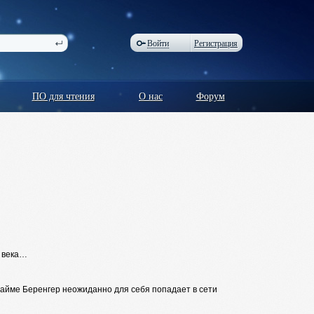
Войти
Регистрация
ПО для чтения
О нас
Форум
I века…
айме Беренгер неожиданно для себя попадает в сети