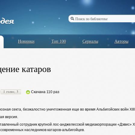
Новинки
Топ 100
Сериалы
Авторы
ение катаров
1 голос, 3
Скачана 110 раз
озная секта, безжалостно уничтоженная еще во время Альбигойских войн XII
ая версия.
тавленный сотрудник крупной лос-анджелесской медиакорпорации «Дэвис» Х
 современных наследников катаров-альбигойцев.