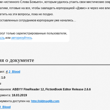
ки «истинного Слова Божьего», которым удалось утаить свои мистические се
атики, готовые на все, чтобы завладеть корпорацией «Дэвис» и через нее в
тить на эти вопросы, пока не поздно.
оставленных сотрудников корпорации уже начались…
огут только зарегистрированные пользователи,
сть
или
авторизуйтесь
.
я о документе
вил:
J_Blood
:
1.0
u
ованием:
ABBYY FineReader 12, FictionBook Editor Release 2.6.6
кумента:
18.03.2019
окумента доступен на:
http://oldmaglib.com
J_Blood