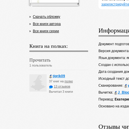
зарегистрируйте
Скачать обложку
Все книги автора
Информаци
Все книги серии
Документ подгото
Книга на полках:
Версия документа
Язык документа:
r
Прочитать
Создан с использ
1 пользователь
Дата создания до
tigrik09
Исходный текст д
37 книг на
полке
Сканирование:
13 отзывов
Вычитал 3 книги
Вычитка:
J_Blo
Перевод:
Екатери
Основано на изда
Отзывы чи