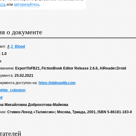
сть
или
авторизуйтесь
.
я о документе
вил:
J_Blood
:
1.0
u
ованием:
ExportToFB21, FictionBook Editor Release 2.6.6, AlReader.Droid
кумента:
25.02.2021
окумента доступен на:
https://oldmaglib.com
white_colonizer
od
на Михайловна Доброхотова-Майкова
нии:
Стивен Лохед «Талиесин»; Москва, Триада, 2001, ISBN 5-86181-183-0
тателей