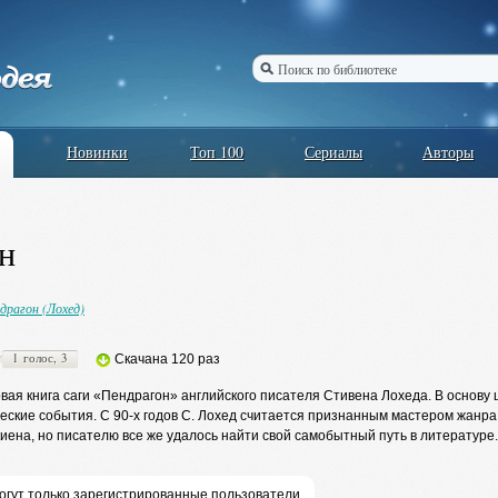
Новинки
Топ 100
Сериалы
Авторы
н
драгон (Лохед)
1 голос, 3
Скачана 120 раз
ая книга саги «Пендрагон» английского писателя Стивена Лохеда. В основу ц
ские события. С 90-х годов С. Лохед считается признанным мастером жанра 
лкиена, но писателю все же удалось найти свой самобытный путь в литературе.
огут только зарегистрированные пользователи,