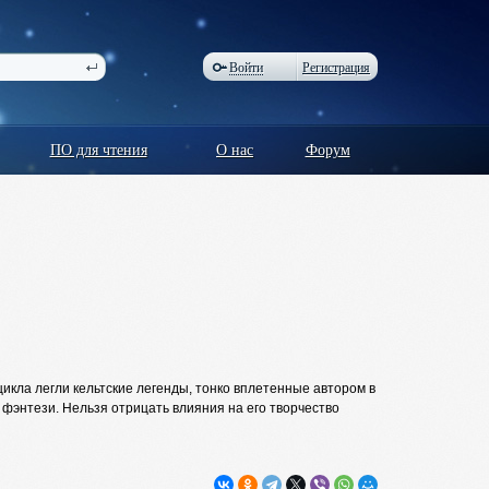
Войти
Регистрация
ПО для чтения
О нас
Форум
икла легли кельтские легенды, тонко вплетенные автором в
фэнтези. Нельзя отрицать влияния на его творчество