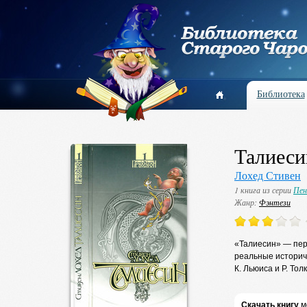
Библиотека
Талиеси
Лохед Стивен
1 книга из серии
Пен
Жанр:
Фэнтези
«Талиесин» — перв
реальные историче
К. Льюиса и Р. То
Скачать книгу
м