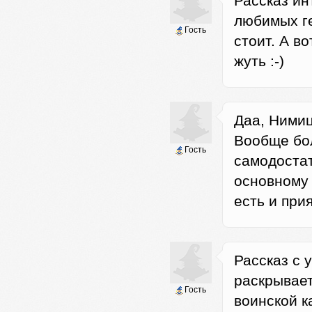
Рассказ ин
любимых ге
Гость
стоит. А в
жуть :-)
Даа, Нимиц
Вообще бол
Гость
самодостат
основному 
есть и при
Рассказ с 
раскрывает
Гость
воинской к