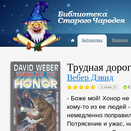
Библиотека
Новинки
Трудная доро
Вебер Дэвид
1 голос, 5
С
- Боже мой! Хонор не
кому-то из ее людей -
немедленно поправила
Потрясение и ужас, н