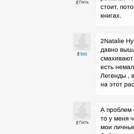
Гость
стоит, пот
книгах.
2Natalie Н
давно вышл
felix
смахивают 
есть немал
Легенды , 
на этот рас
А проблем 
то у меня ч
Гость
мои личные