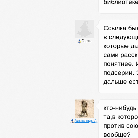
библиотек
Ссылка был
в следующи
Гость
которые да
сами расск
понятнее. 
подсерии. 
дальше ест
кто-нибудь
та,в котор
Александр Анатольевич
против сою
вообще?