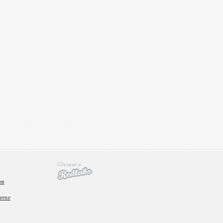
Сделано в
ия
итке