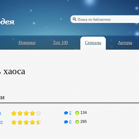
Новинки
Топ 100
Сериалы
Авторы
 хаоса
ии
а
2
134
ет
0
285