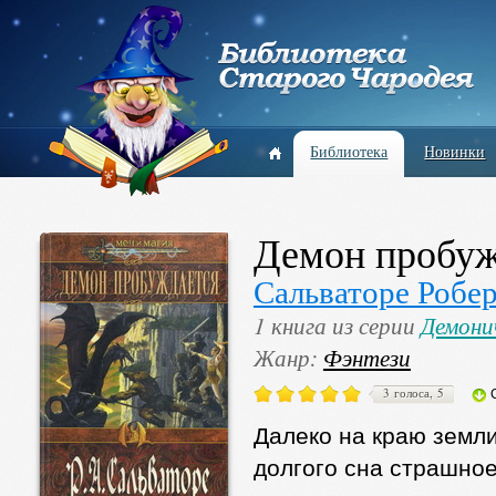
Библиотека
Новинки
Демон пробуж
Сальваторе Робе
1 книга из серии
Демони
Жанр:
Фэнтези
3 голоса, 5
Далеко на краю земл
долгого сна страшно