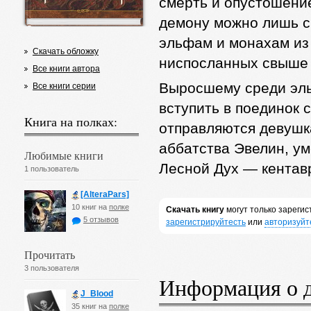
смерть и опустошение
демону можно лишь с
эльфам и монахам из
Скачать обложку
ниспосланных свыше
Все книги автора
Выросшему среди эль
Все книги серии
вступить в поединок 
Книга на полках:
отправляются девушк
аббатства Эвелин, ум
Любимые книги
Лесной Дух — кента
1 пользователь
[AlteraPars]
10 книг на
полке
Скачать книгу
могут только зареги
5 отзывов
зарегистрируйтесть
или
авторизуйт
Прочитать
3 пользователя
Информация о 
J_Blood
35 книг на
полке