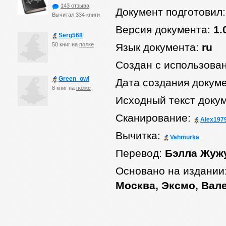
143 отзыва
Документ подготовил
Вычитал 334 книги
Версия документа:
1.
Serg568
50 книг на
полке
Язык документа:
ru
Создан с использова
Green_owl
Дата создания докум
8 книг на
полке
Исходный текст доку
Сканирование:
Alex197
Вычитка:
Vahmurka
Перевод:
Бэлла Жуж
Основано на издании
Москва, Эксмо, Вале