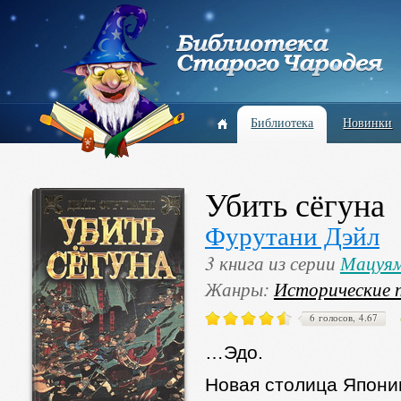
Библиотека
Новинки
Убить сёгуна
Фурутани Дэйл
3 книга из серии
Мацуям
Жанры:
Исторические 
6 голосов, 4.67
…Эдо.
Новая столица Япони