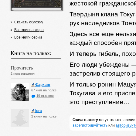
жестокой гражданско
Твердыня клана Токуг
рук наследников Тоёт
Скачать обложку
Все книги автора
Здесь все еще нельзя
Все книги серии
каждый способен прят
Книга на полках:
И теперь гибель, пох
Его люди убеждены —
Прочитать
застрелив стоящего р
2 пользователя
И только ронин Мацу
Фарханг
67 книг на
полке
Токугава и его присп
19 отзывов
это преступление…
lora
2 книги на
полке
Скачать книгу
могут только зареги
зарегистрируйтесть
или
авторизуйт