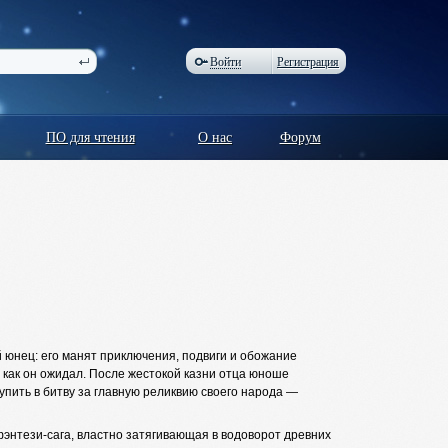
Войти
Регистрация
ПО для чтения
О нас
Форум
й юнец: его манят приключения, подвиги и обожание
, как он ожидал. После жестокой казни отца юноше
упить в битву за главную реликвию своего народа —
нтези-сага, властно затягивающая в водоворот древних