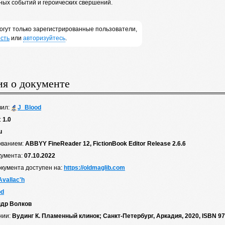
ных событий и героических свершений.
огут только зарегистрированные пользователи,
сть
или
авторизуйтесь
.
я о документе
вил:
J_Blood
:
1.0
u
ованием:
ABBYY FineReader 12, FictionBook Editor Release 2.6.6
кумента:
07.10.2022
окумента доступен на:
https://oldmaglib.com
Avallac'h
od
др Волков
нии:
Вудинг К. Пламенный клинок; Санкт-Петербург, Аркадия, 2020, ISBN 97