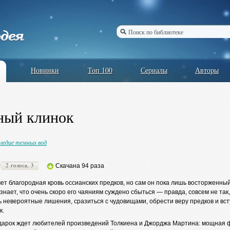
Новинки
Топ 100
Сериалы
Авторы
ный клинок
ледие темных вод
2 голоса, 3
Скачана 94 раза
ет благородная кровь оссианских предков, но сам он пока лишь восторженны
 знает, что очень скоро его чаяниям суждено сбыться — правда, совсем не так
 невероятные лишения, сразиться с чудовищами, обрести веру предков и вст
к.
арок ждет любителей произведений Толкиена и Джорджа Мартина: мощная фэ