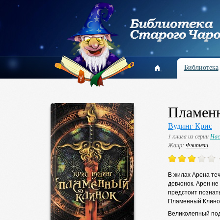
Библиотека
Пламен
Вудинг Крис
1 книга из серии
Нас
Жанр:
Фэнтези
В жилах Арена теч
девчонок. Арен не
предстоит познать
Пламенный Клино
Великолепный под