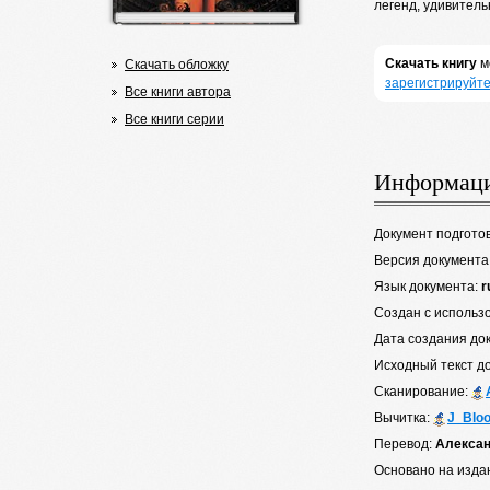
легенд, удивитель
Скачать книгу
м
Скачать обложку
зарегистрируйте
Все книги автора
Все книги серии
Информаци
Документ подгото
Версия документа
Язык документа:
r
Создан с использ
Дата создания до
Исходный текст д
Сканирование:
Вычитка:
J_Blo
Перевод:
Алексан
Основано на изда