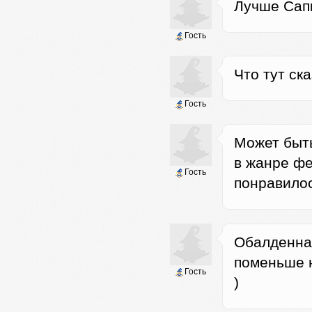
Лучше Сапк
Гость
Что тут ска
Гость
Может быть
в жанре фе
Гость
понравилос
Обалденная
поменьше 
Гость
)