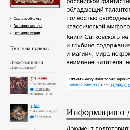
российской фантастик
обладающий талантом
полностью свободные 
Скачать обложку
классической мифоло
Все книги автора
Все книги серии
Книги Сапковского н
и глубине содержани
Книга на полках:
и магии», мира искро
внимание читателя, н
Любимые книги
11 пользователей
lalilulelo
Скачать книгу
могут только зареги
44 книги на
полке
зарегистрируйтесть
или
авторизуйт
93 отзыва
Вычитал 5 книг
fwh
Информация о 
164 книги на
полке
68 отзывов
Документ подготовил