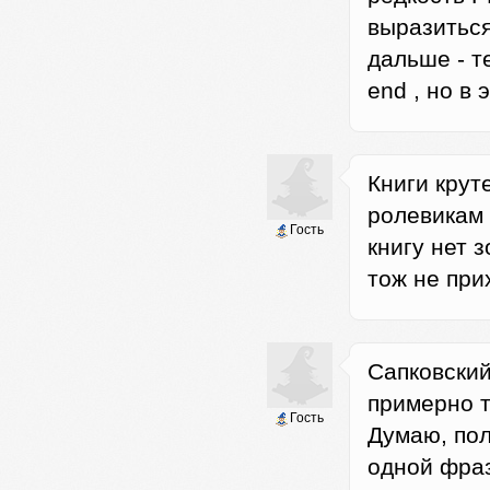
выразиться
дальше - т
end , но в 
Книги крут
ролевикам 
Гость
книгу нет з
тож не прих
Сапковский
примерно т
Гость
Думаю, пол
одной фраз