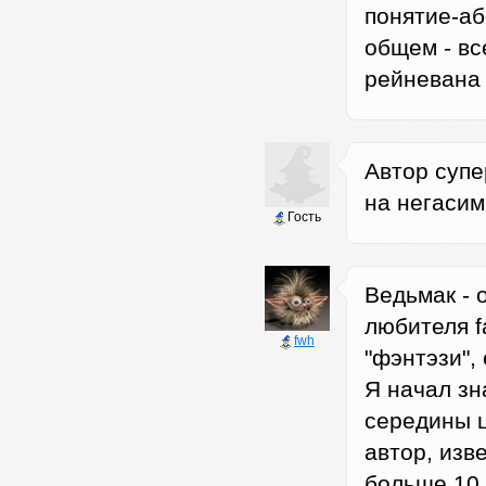
понятие-аб
общем - вс
рейневана 
Автор супе
на негасим
Гость
Ведьмак - 
любителя f
fwh
"фэнтэзи",
Я начал зн
середины ц
автор, изв
больше 10 