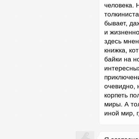
человека. 
толкиниста
бывает, да
и жизненно
здесь мнен
книжка, ко
байки на н
интересных
приключени
очевидно, 
корпеть п
миры. А то
иной мир, 