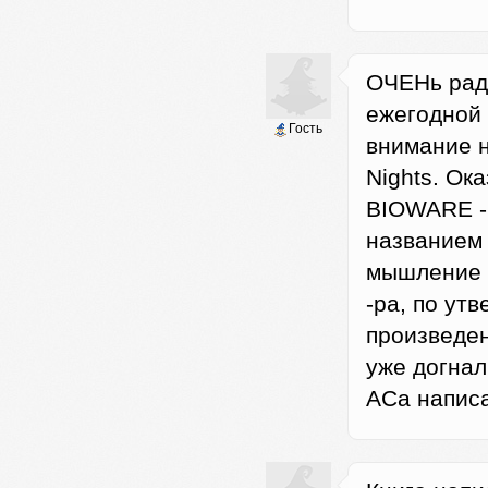
ОЧЕНь радо
ежегодной 
Гость
внимание н
Nights. Oк
BIOWARE - 
названием W
мышление н
-ра, по ут
произведен
уже догнал
АСа написа