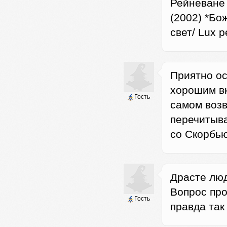
Рейневане 
(2002) *Бо
свет/ Lux p
Приятно ос
хорошим вк
Гость
самом возв
перечитыва
со Скорбью
Драсте люд
Вопрос про
Гость
правда так