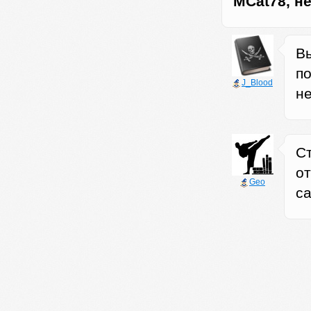
MCat78, не
В
п
J_Blood
н
С
о
Geo
са