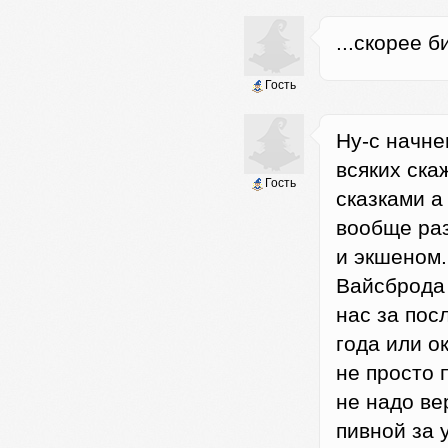
...скорее б
Гость
Ну-с начне
всяких ска
Гость
сказками а
вообще ра
и экшеном.
Вайсброда 
нас за пос
года или о
не просто 
не надо ве
пивной за 