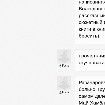
написанная
Волкодавов
рассказный
сюжетный (
книги в кн
бросить).
прочел кни
скучновата
Гость
Разачарова
больно Тру
Гость
самом деле
Май Хамбл