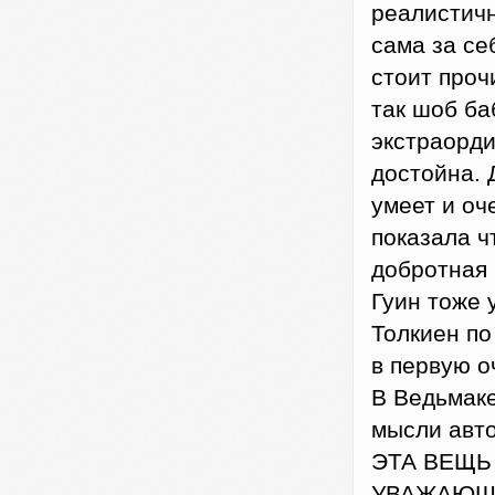
реалистичн
сама за се
стоит проч
так шоб ба
экстраорди
достойна. 
умеет и оч
показала ч
добротная 
Гуин тоже 
Толкиен по
в первую о
В Ведьмаке
мысли авт
ЭТА ВЕЩЬ
УВАЖАЮЩЕГО