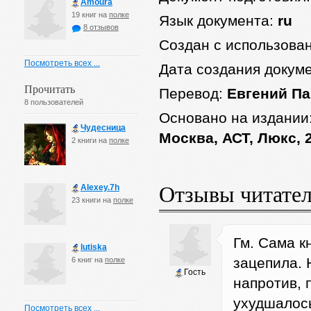
Amoura
19 книг на
полке
Язык документа:
ru
8 отзывов
Создан с использова
Посмотреть всех ...
Дата создания докум
Прочитать
Перевод:
Евгений П
8 пользователей
Основано на издании
Чудесница
Москва, АСТ, Люкс, 2
2 книги на
полке
Отзывы читате
Alexey.7h
23 книги на
полке
Гм. Сама к
lutiska
зацепила. 
6 книг на
полке
Гость
напротив, 
ухудшалось
Посмотреть всех ...