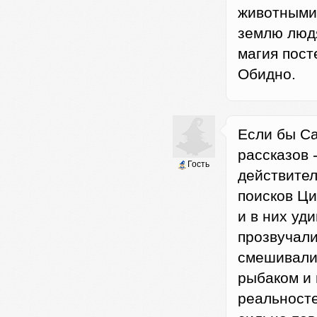
животными,
землю людя
магия пост
Обидно.
Если бы Са
рассказов 
Гость
действите
поисков Ци
и в них уд
прозвучали
смешивали
рыбаком и 
реальносте