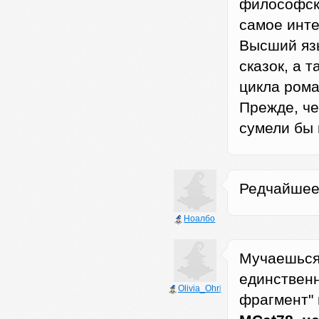
философск
самое инте
Высший язы
сказок, а 
цикла рома
Прежде, че
сумели бы 
Редчайшее
Ноалбо
Мучаешься,
единственн
Olivia_Ohri
фрагмент" и