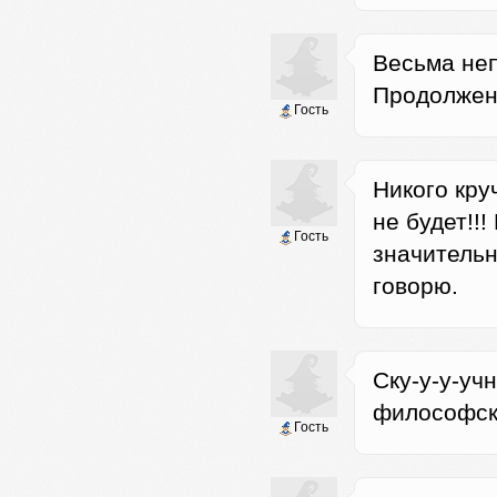
Весьма неп
Продолжен
Гость
Никого кру
не будет!!
Гость
значительн
говорю.
Ску-у-у-уч
философска
Гость