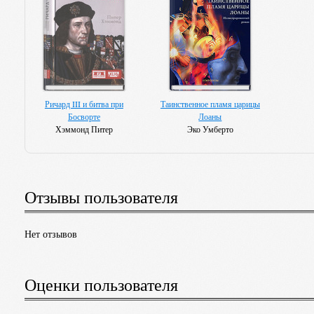
Ричард III и битва при
Таинственное пламя царицы
Босворте
Лоаны
Хэммонд Питер
Эко Умберто
Отзывы пользователя
Нет отзывов
Оценки пользователя