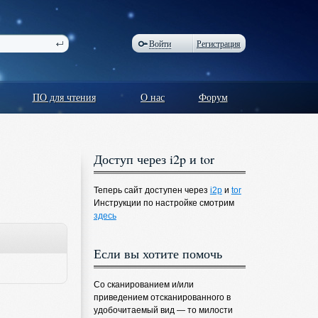
Войти
Регистрация
ПО для чтения
О нас
Форум
Доступ через i2p и tor
Теперь сайт доступен через
i2p
и
tor
Инструкции по настройке смотрим
здесь
Если вы хотите помочь
Со сканированием и/или
приведением отсканированного в
удобочитаемый вид — то милости