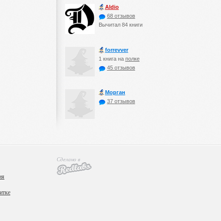
Aldio
68 отзывов
Вычитал 84 книги
forrevver
1 книга на
полке
45 отзывов
Морган
37 отзывов
Сделано в
ия
итке