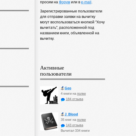
просим на
Форум
или в
e-mail
.
Зарегистрированные пользователи
для отправки заявки на вычитку
могут воспользоваться кнопкой "Хочу
вычитать", расположенной под
названием книги, объявленной на
вычитку.
Активные
пользователи
Geo
4 книги на
полке
184 отзыва
J_Blood
35 книг на
полке
143 отзыва
Вычитал 334 книги