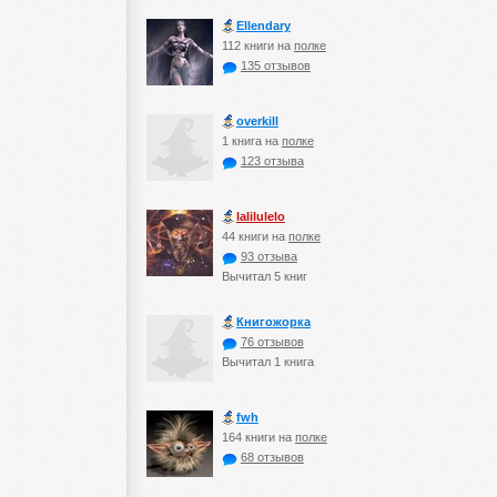
Ellendary
112 книги на
полке
135 отзывов
оverkill
1 книга на
полке
123 отзыва
lalilulelo
44 книги на
полке
93 отзыва
Вычитал 5 книг
Книгожорка
76 отзывов
Вычитал 1 книга
fwh
164 книги на
полке
68 отзывов