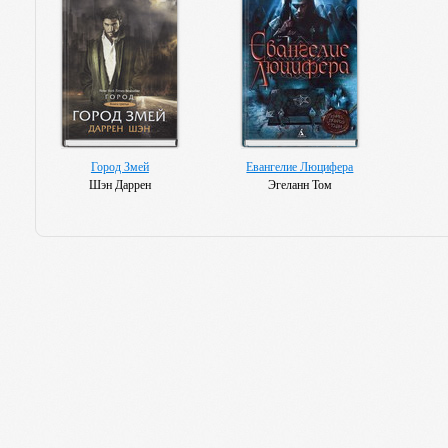
Город Змей
Евангелие Люцифера
Шэн Даррен
Эгеланн Том