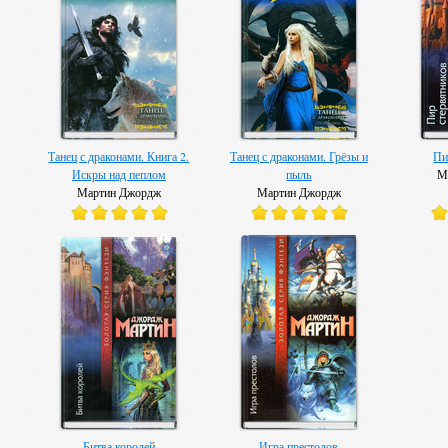
Танец с драконами. Книга 2.
Танец с драконами. Грёзы и
Пи
Искры над пеплом
пыль
М
Мартин Джордж
Мартин Джордж
Битва королей
Игра престолов