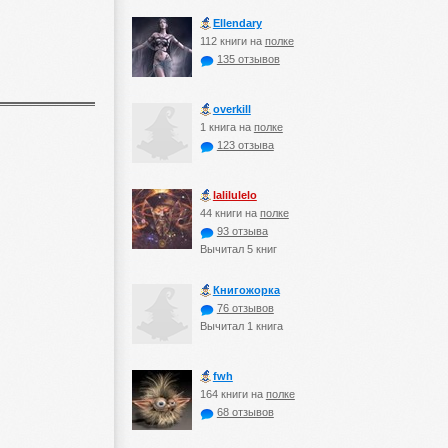
Ellendary
112 книги на
полке
135 отзывов
оverkill
1 книга на
полке
123 отзыва
lalilulelo
44 книги на
полке
93 отзыва
Вычитал 5 книг
Книгожорка
76 отзывов
Вычитал 1 книга
fwh
164 книги на
полке
68 отзывов