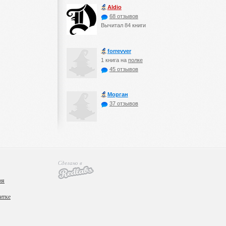
Aldio
68 отзывов
Вычитал 84 книги
forrevver
1 книга на
полке
45 отзывов
Морган
37 отзывов
Сделано в
ия
итке