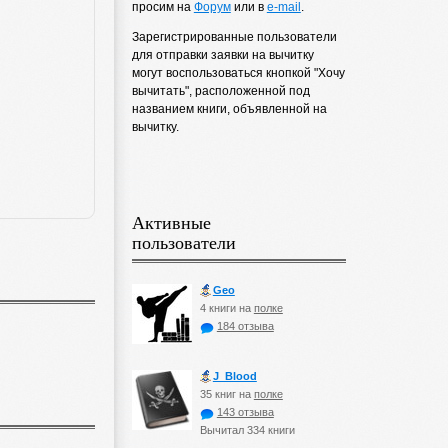
просим на
Форум
или в
e-mail
.
Зарегистрированные пользователи
для отправки заявки на вычитку
могут воспользоваться кнопкой "Хочу
вычитать", расположенной под
названием книги, объявленной на
вычитку.
Активные
пользователи
Geo
4 книги на
полке
184 отзыва
J_Blood
35 книг на
полке
143 отзыва
Вычитал 334 книги