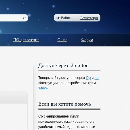
Войти
Регистрация
ПО для чтения
О нас
Форум
Доступ через i2p и tor
Теперь сайт доступен через
i2p
и
tor
Инструкции по настройке смотрим
здесь
Если вы хотите помочь
Со сканированием и/или
приведением отсканированного в
удобочитаемый вид — то милости