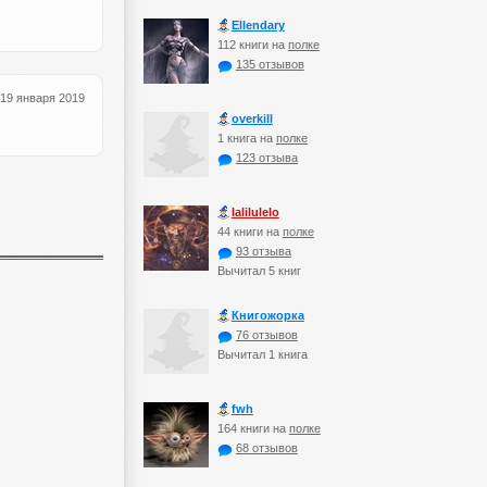
Ellendary
112 книги на
полке
135 отзывов
19 января 2019
оverkill
1 книга на
полке
123 отзыва
lalilulelo
44 книги на
полке
93 отзыва
Вычитал 5 книг
Книгожорка
76 отзывов
Вычитал 1 книга
fwh
164 книги на
полке
68 отзывов