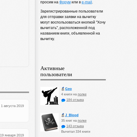
просим на
Форум
или в
e-mail
.
Зарегистрированные пользователи
для отправки заявки на вычитку
могут воспользоваться кнопкой "Хочу
вычитать", расположенной под
названием книги, объявленной на
вычитку.
Активные
пользователи
Geo
4 книги на
полке
184 отзыва
1 августа 2019
J_Blood
35 книг на
полке
143 отзыва
Вычитал 334 книги
19 января 2019