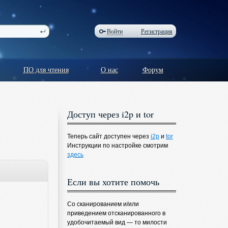
Войти
Регистрация
ПО для чтения
О нас
Форум
Доступ через i2p и tor
Теперь сайт доступен через
i2p
и
tor
Инструкции по настройке смотрим
здесь
Если вы хотите помочь
Со сканированием и/или
приведением отсканированного в
удобочитаемый вид — то милости