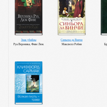
Знак убийцы
Синьора да Винчи
Руа Вероника, Фиве Люк
Максвелл Робин
Бр