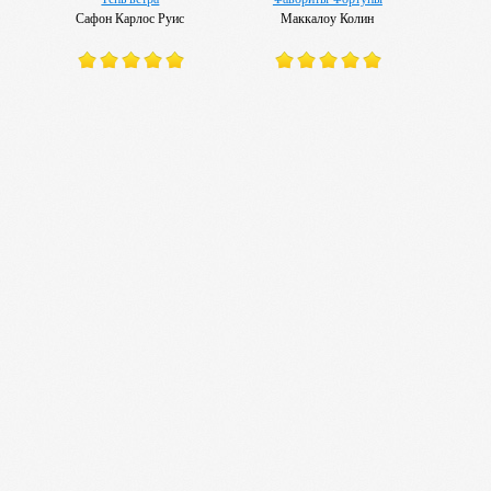
Сафон Карлос Руис
Маккалоу Колин