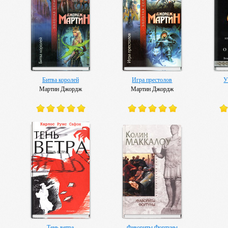
Битва королей
Игра престолов
У
Мартин Джордж
Мартин Джордж
Тень ветра
Фавориты Фортуны